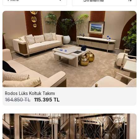
Rodos Lüks Koltuk Takımı
164.850
TL
115.395
TL