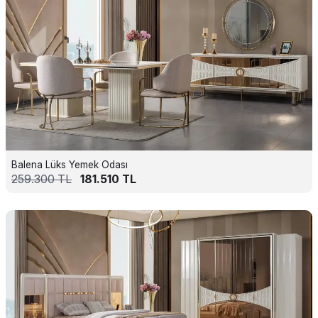
Balena Lüks Yemek Odası
259.300
TL
181.510
TL