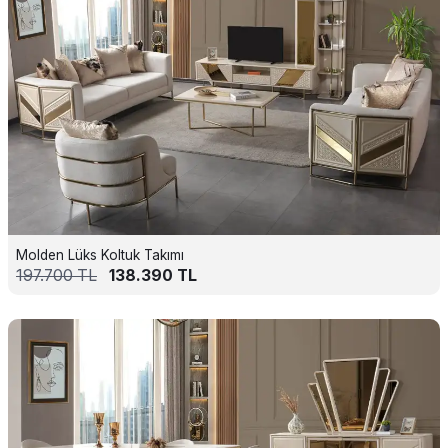
Molden Lüks Koltuk Takımı
197.700
TL
138.390
TL