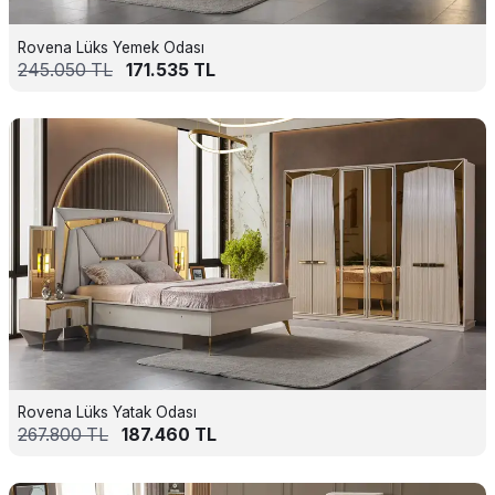
Rovena Lüks Yemek Odası
245.050
TL
171.535
TL
Rovena Lüks Yatak Odası
267.800
TL
187.460
TL