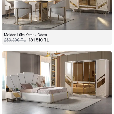
Molden Lüks Yemek Odası
259.300
TL
181.510
TL