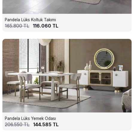
Pandela Lüks Koltuk Takımı
165.800
TL
116.060
TL
Pandela Lüks Yemek Odası
206.550
TL
144.585
TL