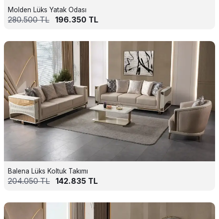
Molden Lüks Yatak Odası
280.500
TL
196.350
TL
Balena Lüks Koltuk Takımı
204.050
TL
142.835
TL