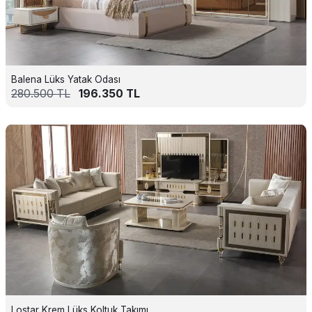
Balena Lüks Yatak Odası
280.500
TL
196.350
TL
Lostar Krem Lüks Koltuk Takımı