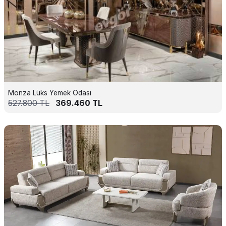
Monza Lüks Yemek Odası
527.800
TL
369.460
TL