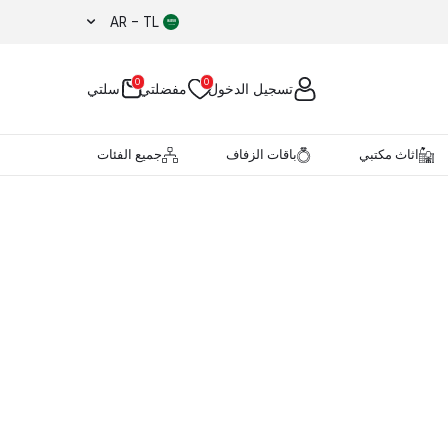
AR − TL
0
0
تسجيل الدخول
مفضلتي
سلتي
اثاث مكتبي
باقات الزفاف
جميع الفئات