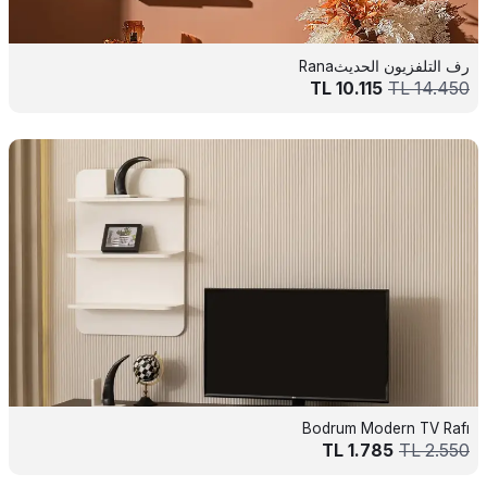
رف التلفزيون الحديثRana
TL
10.115
TL
14.450
Bodrum Modern TV Rafı
TL
1.785
TL
2.550