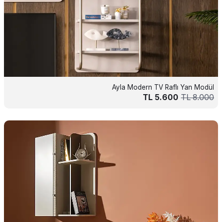
Ayla Modern TV Raflı Yan Modül
TL
5.600
TL
8.000