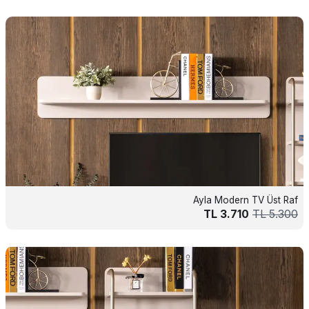
Ayla Modern TV Üst Raf
TL
3.710
TL
5.300