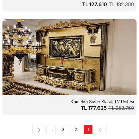
TL
127.610
TL
182.300
Kamelya Siyah Klasik TV Ünitesi
TL
177.625
TL
253.750
…
3
2
1