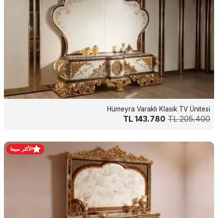
Hümeyra Varaklı Klasik TV Ünitesi
TL
143.780
TL
205.400
الأكثر مبيعا