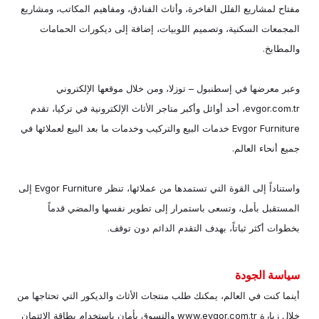
مفتاح لمشاريع الفلل الفاخرة، وأثاث الفنادق، ومفاهيم المكاتب، ومشاريع
المجمعات السكنية، وتصميم اللوبيات، إضافة إلى ديكورات الحمامات
والمطابخ.
وعبر معرضها في إسطنبول – توزلا، ومن خلال موقعها الإلكتروني
evgor.com.tr، أحد أوائل وأكبر متاجر الأثاث الإلكترونية في تركيا، تقدم
Evgor Furniture خدمات البيع والتركيب وخدمات ما بعد البيع لعملائها في
جميع أنحاء العالم.
واستناداً إلى القوة التي تستمدها من عملائها، تنظر Evgor Furniture إلى
المستقبل بأمل، وتسعى باستمرار إلى تطوير نفسها والمضي قدماً
بخطوات أكثر ثباتاً، بهدف التقدم الدائم دون توقف.
سياسة الجودة
أينما كنت في العالم، يمكنك طلب منتجات الأثاث والديكور التي تحتاجها من
خلال زيارة www.evgor.com.tr والتسوق بأمان باستخدام بطاقة الائتمان