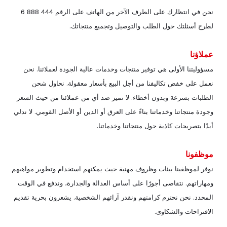
نحن في انتظارك على الطرف الآخر من الهاتف على الرقم 444 888 6
لطرح أسئلتك حول الطلب والتوصيل وتجميع منتجاتك.
عملاؤنا
مسؤوليتنا الأولى هي توفير منتجات وخدمات عالية الجودة لعملائنا. نحن
نعمل على خفض تكاليفنا من أجل البيع بأسعار معقولة. نحاول شحن
الطلبات بسرعة وبدون أخطاء. لا نميز ضد أي من عملائنا من حيث السعر
وجودة منتجاتنا وخدماتنا بناءً على العرق أو الدين أو الأصل القومي. لا ندلي
أبدًا بتصريحات كاذبة حول منتجاتنا وخدماتنا.
موظفونا
نوفر لموظفينا بيئات وظروف مهنية حيث يمكنهم استخدام وتطوير مواهبهم
ومهاراتهم. نتقاضى أجورًا على أساس العدالة والجدارة، وندفع في الوقت
المحدد. نحن نحترم كرامتهم ونقدر آرائهم الشخصية. يشعرون بحرية تقديم
الاقتراحات والشكاوى.