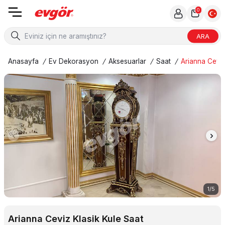
0
ARA
Anasayfa
/
Ev Dekorasyon
/
Aksesuarlar
/
Saat
/
Arianna Ceviz
1
/
5
Arianna Ceviz Klasik Kule Saat