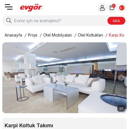
0
ARA
Anasayfa
/
Proje
/
Otel Mobilyaları
/
Otel Koltukları
/
Karpi Koltu
1
/
1
Karpi Koltuk Takımı