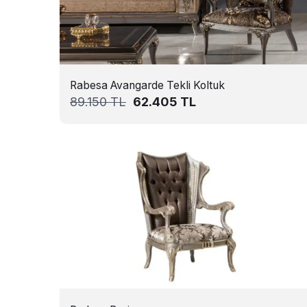
Rabesa Avangarde Tekli Koltuk
89.150
TL
62.405
TL