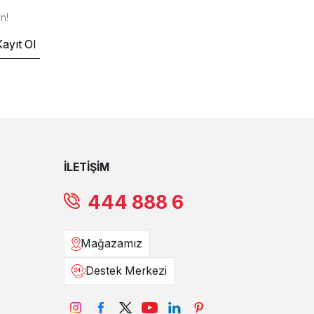
n!
Kayıt Ol
İLETİŞİM
444 888 6
Mağazamız
Destek Merkezi