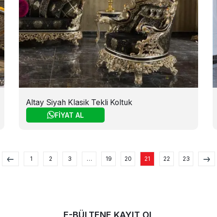
Altay Siyah Klasik Tekli Koltuk
FİYAT AL
1
2
3
…
19
20
21
22
23
E-BÜLTENE KAYIT OL