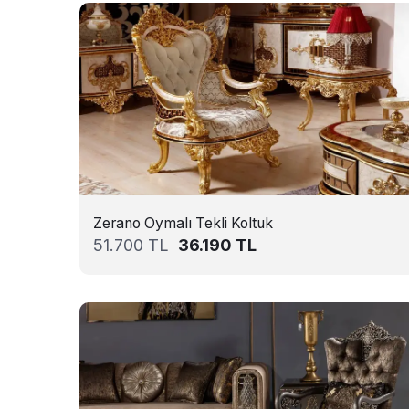
Zerano Oymalı Tekli Koltuk
51.700
TL
36.190
TL