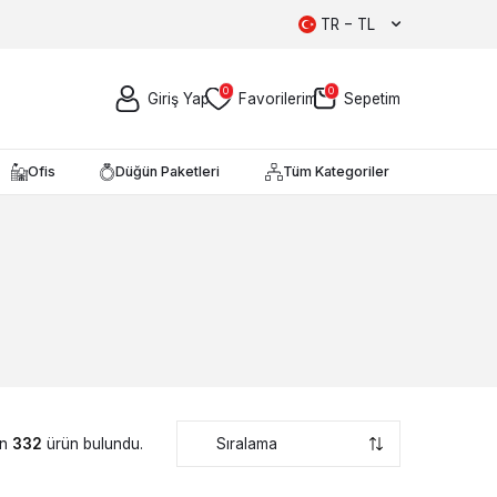
TR − TL
0
0
Giriş Yap
Favorilerim
Sepetim
Ofis
Düğün Paketleri
Tüm Kategoriler
in
332
ürün bulundu.