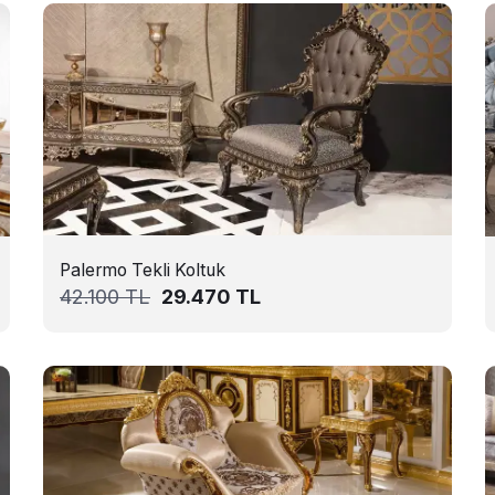
Palermo Tekli Koltuk
42.100
TL
29.470
TL