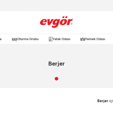
a
Oturma Grubu
Yatak Odası
Yemek Odası
Berjer
Berjer
iç