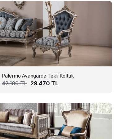
Palermo Avangarde Tekli Koltuk
42.100
TL
29.470
TL