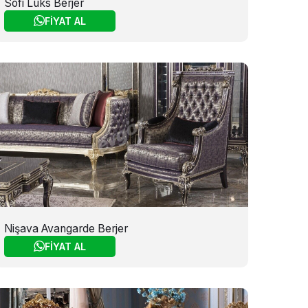
Sofi Lüks Berjer
FİYAT AL
Nişava Avangarde Berjer
FİYAT AL