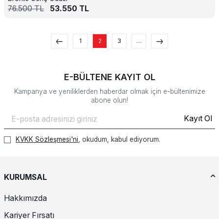
76.500
TL
53.550
TL
1
2
3
…
E-BÜLTENE KAYIT OL
Kampanya ve yeniliklerden haberdar olmak için e-bültenimize
abone olun!
Kayıt Ol
KVKK Sözleşmesi'ni
, okudum, kabul ediyorum.
KURUMSAL
Hakkımızda
Kariyer Fırsatı