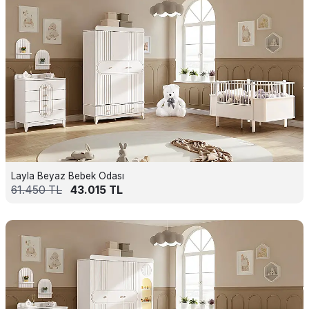
Layla Beyaz Bebek Odası
61.450
TL
43.015
TL