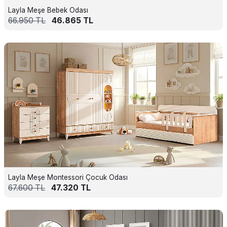
Layla Meşe Bebek Odası
66.950
TL
46.865
TL
Layla Meşe Montessori Çocuk Odası
67.600
TL
47.320
TL