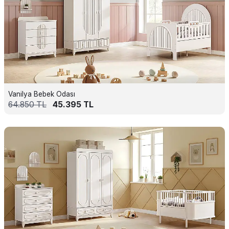
Vanilya Bebek Odası
64.850
TL
45.395
TL