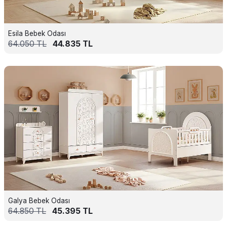
Esila Bebek Odası
64.050
TL
44.835
TL
Galya Bebek Odası
64.850
TL
45.395
TL