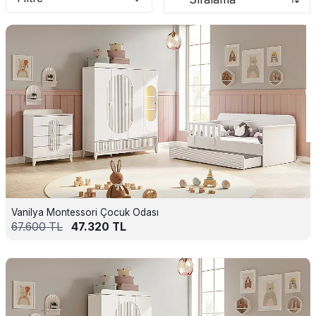
Vanilya Montessori Çocuk Odası
67.600
TL
47.320
TL