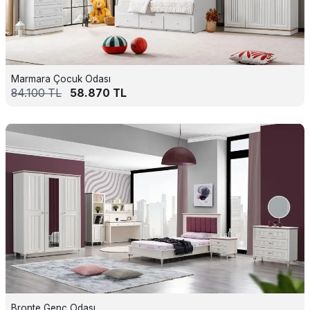
Marmara Çocuk Odası
84.100
TL
58.870
TL
Bronte Genç Odası