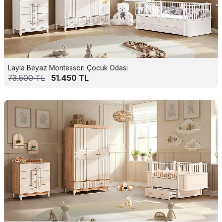
Layla Beyaz Montessori Çocuk Odası
73.500
TL
51.450
TL