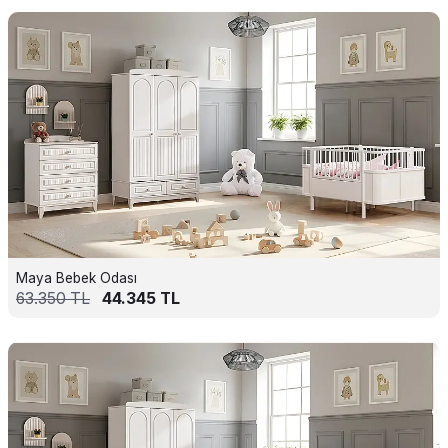
Maya Bebek Odası
63.350
TL
44.345
TL