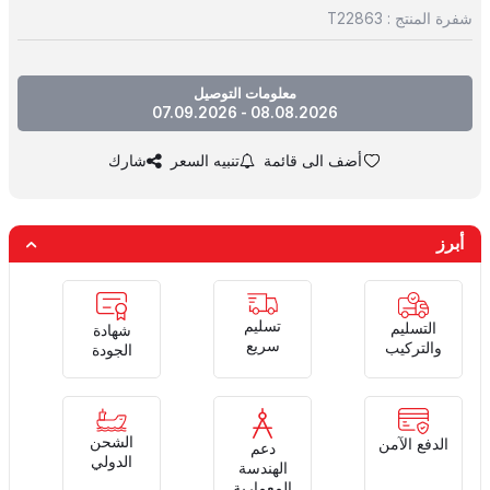
شفرة المنتج :
T22863
معلومات التوصيل
08.08.2026 - 07.09.2026
أضف الى قائمة
تنبيه السعر
شارك
أبرز
تسليم
التسليم
شهادة
سريع
والتركيب
الجودة
الشحن
الدفع الآمن
دعم
الدولي
الهندسة
المعمارية