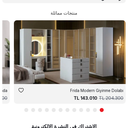
منتجات مماثلة
Frida Modern Giyinme Dolabı
Valinda خزانة 
.700
TL
143.010
TL
204.300
الإشتراك في النشرة الإلكترونية