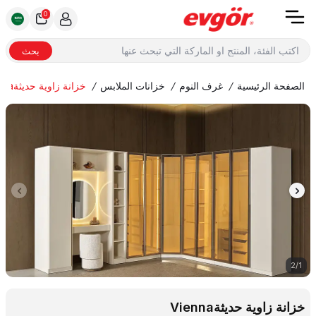
0
بحث
الصفحة الرئيسية
/
غرف النوم
/
خزانات الملابس
/
خزانة زاوية حديثةVienna
2
/
1
خزانة زاوية حديثةVienna