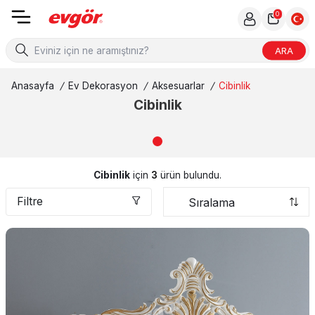
0
ARA
Anasayfa
/
Ev Dekorasyon
/
Aksesuarlar
/
Cibinlik
Cibinlik
Cibinlik
için
3
ürün bulundu.
Filtre