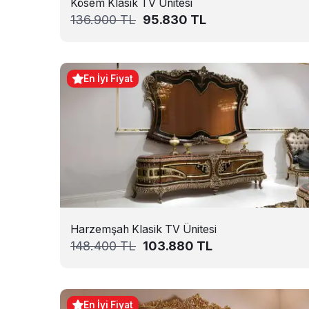
Kösem Klasik TV Ünitesi
136.900
TL
95.830
TL
En İyi Fiyat
Harzemşah Klasik TV Ünitesi
148.400
TL
103.880
TL
En İyi Fiyat