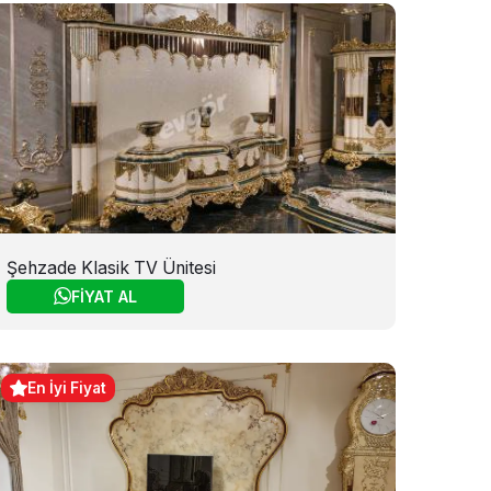
Şehzade Klasik TV Ünitesi
FİYAT AL
En İyi Fiyat