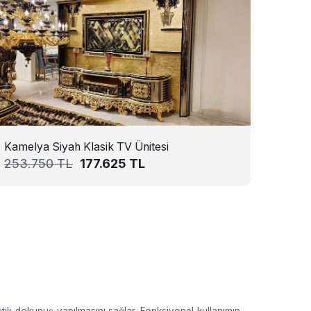
Kamelya Siyah Klasik TV Ünitesi
253.750
TL
177.625
TL