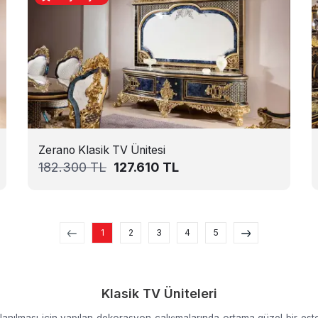
Zerano Klasik TV Ünitesi
182.300
TL
127.610
TL
1
2
3
4
5
Klasik TV Üniteleri