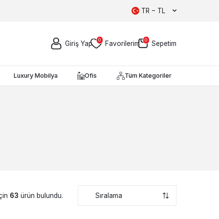
TR − TL
0
0
Giriş Yap
Favorilerim
Sepetim
Luxury Mobilya
Ofis
Tüm Kategoriler
için
63
ürün bulundu.