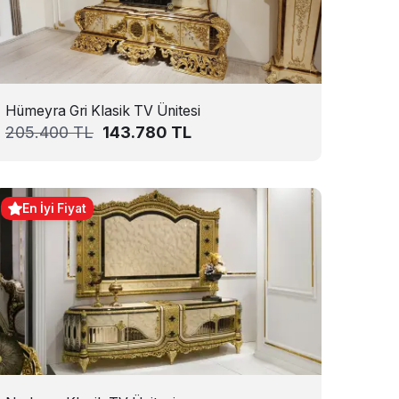
Hümeyra Gri Klasik TV Ünitesi
205.400
TL
143.780
TL
En İyi Fiyat