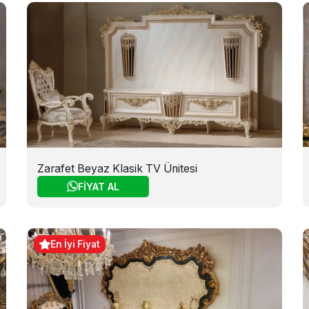
Zarafet Beyaz Klasik TV Ünitesi
FİYAT AL
En İyi Fiyat