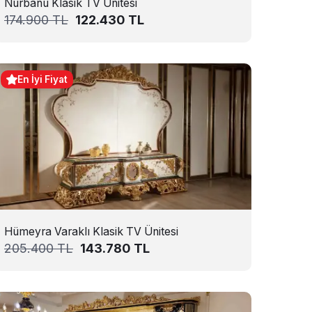
Nurbanu Klasik TV Ünitesi
174.900
TL
122.430
TL
En İyi Fiyat
Hümeyra Varaklı Klasik TV Ünitesi
205.400
TL
143.780
TL