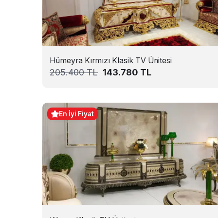
Hümeyra Kırmızı Klasik TV Ünitesi
205.400
TL
143.780
TL
En İyi Fiyat