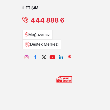
İLETİŞİM
444 888 6
Mağazamız
Destek Merkezi
ur. Renk tonlarının bütünlüğü ve mobilyaların işleme
?