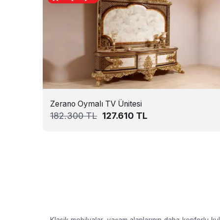
Zerano Oymalı TV Ünitesi
182.300
TL
127.610
TL