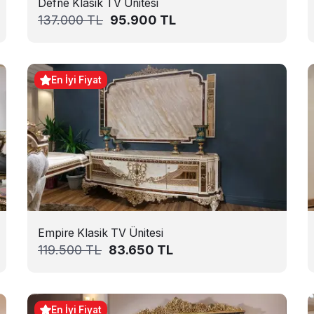
Defne Klasik TV Ünitesi
137.000
TL
95.900
TL
En İyi Fiyat
Empire Klasik TV Ünitesi
119.500
TL
83.650
TL
En İyi Fiyat