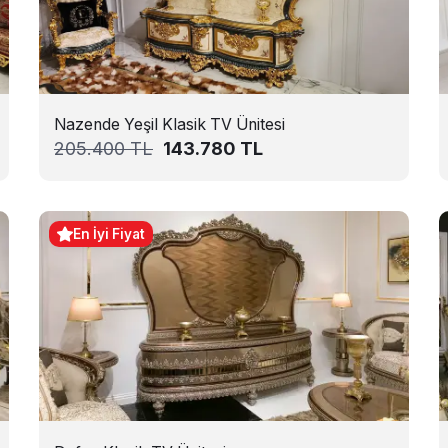
Nazende Yeşil Klasik TV Ünitesi
205.400
TL
143.780
TL
En İyi Fiyat