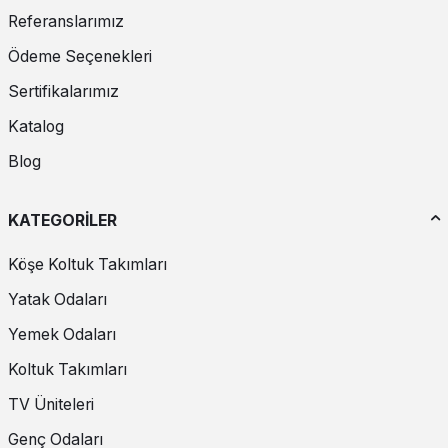
Referanslarımız
Rustik konsollar, doğal ve sıcak bir atmosfer yaratmak için
mükemmeldir. Ahşap ve metal gibi doğal malzemelerle tasarlanan bu
Ödeme Seçenekleri
konsollar, özellikle kırsal ve rustik dekorasyon tarzına uyum sağlar.
Sertifikalarımız
Endüstriyel Konsollar
Katalog
Endüstriyel konsollar, metal ve ahşap kombinasyonları ile güçlü ve
dayanıklı bir görünüm sunar. Bu tarz, loft ve endüstriyel
Blog
dekorasyon stillerine mükemmel uyum sağlar.
KATEGORİLER
Konsol Seçerken Dikkat Edilmesi Gerekenler
Konsol seçerken bazı önemli noktalara dikkat etmek, uzun vadede
Köşe Koltuk Takımları
memnuniyet sağlar. İşte konsol alırken göz önünde bulundurmanız
gerekenler:
Yatak Odaları
Yemek Odaları
Malzeme ve Kalite
Koltuk Takımları
Konsolun malzemesi, dayanıklılığı ve estetiği açısından önemlidir.
Ahşap, metal ve cam gibi kaliteli malzemeler, konsolun uzun ömürlü
TV Üniteleri
olmasını sağlar.
Genç Odaları