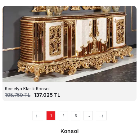
Kamelya Klasik Konsol
195.750
TL
137.025
TL
1
2
3
…
Konsol