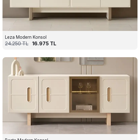
Leza Modern Konsol
24.250
TL
16.975
TL