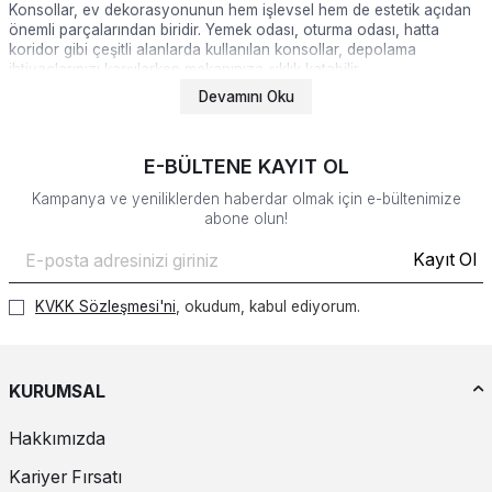
Konsollar, ev dekorasyonunun hem işlevsel hem de estetik açıdan
önemli parçalarından biridir. Yemek odası, oturma odası, hatta
koridor gibi çeşitli alanlarda kullanılan konsollar, depolama
ihtiyaçlarınızı karşılarken mekanınıza şıklık katabilir.
Devamını Oku
Konsol Modelleri
Konsollar, farklı tasarım ve stil seçenekleri sunar. Her dekorasyon
E-BÜLTENE KAYIT OL
tarzına uyum sağlayacak konsol modelleri mevcuttur:
Kampanya ve yeniliklerden haberdar olmak için e-bültenimize
abone olun!
Modern Konsollar
Kayıt Ol
Modern konsollar, minimalist ve şık tasarımları ile öne çıkar.
Genellikle düz çizgiler, parlak yüzeyler ve metal detaylarla
tamamlanır. Bu konsollar, çağdaş ve zarif bir görünüm sağlar.
KVKK Sözleşmesi'ni
, okudum, kabul ediyorum.
Klasik Konsollar
KURUMSAL
Klasik konsollar, detaylı işçilik ve zarif tasarımları ile dikkat çeker.
Ahşap malzemeler, oymalı detaylar ve geleneksel çizgilerle
süslenmiş olan bu modeller, zamansız bir şıklık sunar.
Hakkımızda
Kariyer Fırsatı
Rustik Konsollar