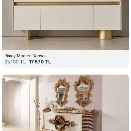
Rimay Modern Konsol
25.100
TL
17.570
TL