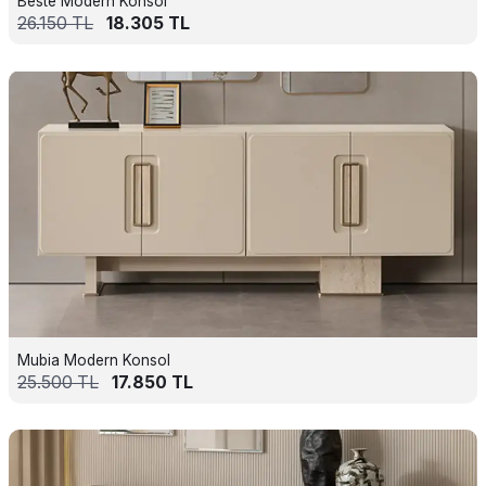
Beste Modern Konsol
26.150
TL
18.305
TL
Mubia Modern Konsol
25.500
TL
17.850
TL