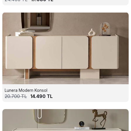
Lunera Modern Konsol
20.700
TL
14.490
TL