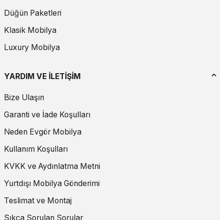
Boyut ve Yerleşim
Düğün Paketleri
Konsolun yerleştirileceği alanın boyutlarına uygun olmalıdır. Küçük
koridorlar için ince ve uzun konsollar, geniş odalar için ise daha
Klasik Mobilya
büyük modeller tercih edilebilir.
Luxury Mobilya
Depolama İhtiyacı
Konsolun sunduğu depolama alanları, ihtiyaçlarınıza uygun
YARDIM VE İLETİŞİM
olmalıdır. Çekmeceler, raflar ve dolaplar, küçük eşyalarınızı düzenli
bir şekilde saklamanızı sağlar.
Bize Ulaşın
Garanti ve İade Koşulları
Stil ve Tasarım
Neden Evgör Mobilya
Konsolun tarzı, odanızın genel dekorasyon tarzı ile uyumlu
olmalıdır. Modern, klasik, rustik veya endüstriyel gibi farklı stillerdeki
Kullanım Koşulları
konsollar arasından dekorasyonunuza en uygun olanı seçin.
KVKK ve Aydınlatma Metni
Konsol Kombinasyon Fikirleri
Yurtdışı Mobilya Gönderimi
Konsollar, çeşitli dekorasyon stilleri ile kombinlenerek odanızda
bütünlük ve estetik bir görünüm sağlar. İşte bazı kombinasyon
Teslimat ve Montaj
fikirleri:
Sıkça Sorulan Sorular