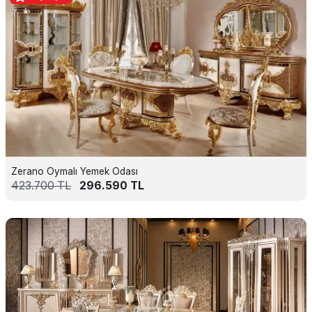
Zerano Oymalı Yemek Odası
423.700
TL
296.590
TL