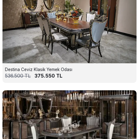
Destina Ceviz Klasik Yemek Odası
536.500
TL
375.550
TL