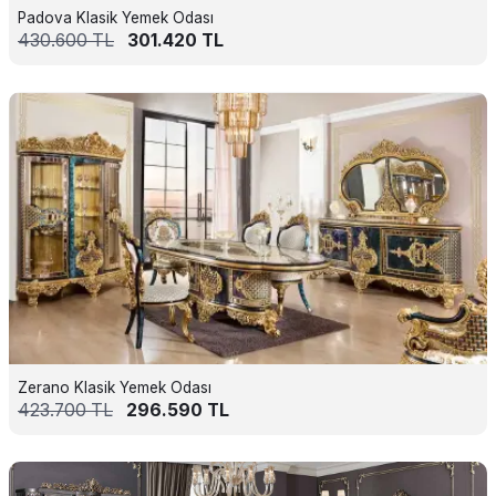
Padova Klasik Yemek Odası
430.600
TL
301.420
TL
Zerano Klasik Yemek Odası
423.700
TL
296.590
TL