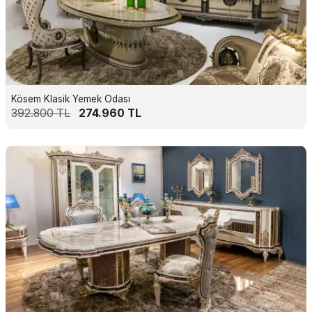
Kösem Klasik Yemek Odası
392.800
TL
274.960
TL