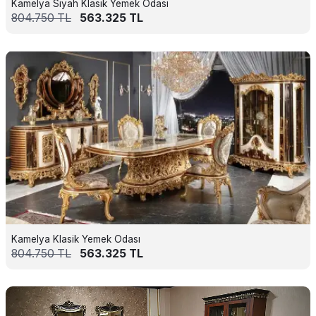
Kamelya Siyah Klasik Yemek Odası
804.750
TL
563.325
TL
Kamelya Klasik Yemek Odası
804.750
TL
563.325
TL