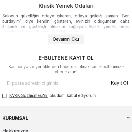
Klasik Yemek Odaları
Salonun güzelliğini ortaya çıkaran, odaya girildiği zaman “Ben
burdayım” diye kendini gösteren, evinizin olduğundan daha
ihtişamlı ve gösterişli olmasını sağlayan klasik yemek odası
takımlarını Evgör Mobilya’da bulabilirsiniz.
Devamını Oku
Klasik Yemek Odası Takımı Alırken Nelere
Dikkat Etmelisiniz?
E-BÜLTENE KAYIT OL
Yemek odası takımlarının içerisinde masa, sandalye, konsol, vitrin,
Kampanya ve yeniliklerden haberdar olmak için e-bültenimize
gümüşlük ve TV ünitesi bulunmaktadır. Bu ürünlerin hepsini
abone olun!
günümüz şartlarında oturulan evlere sığdırmak zor olabilir. Evgör
Mobilya, bu konuda müşterilerine parça parça satın alma olanağını
Kayıt Ol
sunduğu için, istediğiniz parçayı alıp, istemediğiniz parçayı
klasik
yemek odası
takımından çıkarabilirsiniz. Uzun süreli kullanım için
alınacak bu takımları seçerken hem kalitesine hem görüntüsüne
KVKK Sözleşmesi'ni
, okudum, kabul ediyorum.
hem de işlevselliğine önem vererek, her koşulu göz önünde
bulundurup ona göre karar vermelisiniz. Peki klasik yemek odası
takımları alırken nelere dikkat etmelisiniz birlikte inceleyelim;
KURUMSAL
Klasik yemek masası takımı seçeneklerinde yer alan sandalye
üzerinde bulunan kumaşların, leke tutmayan ve kolay temizlenen
Hakkımızda