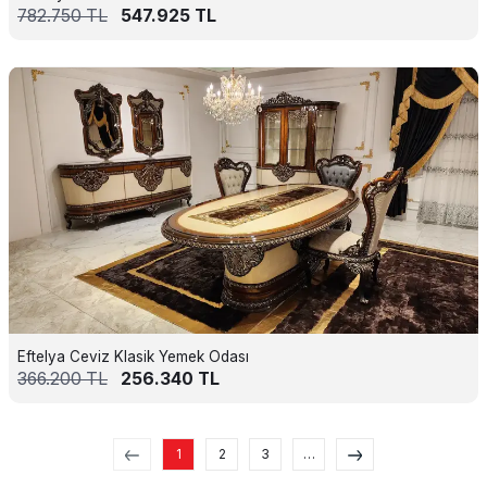
782.750
TL
547.925
TL
Eftelya Ceviz Klasik Yemek Odası
366.200
TL
256.340
TL
1
2
3
…