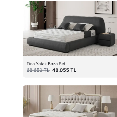
Fina Yatak Baza Set
68.650
TL
48.055
TL