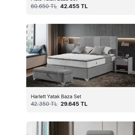
60.650
TL
42.455
TL
Harlett Yatak Baza Set
42.350
TL
29.645
TL