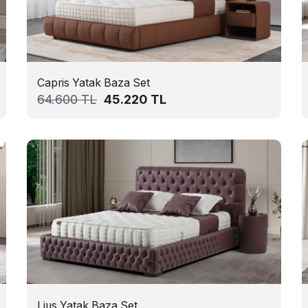
Capris Yatak Baza Set
64.600
TL
45.220
TL
Lius Yatak Baza Set