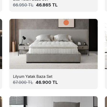
66.950
TL
46.865
TL
Lilyum Yatak Baza Set
67.000
TL
46.900
TL