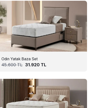
Odin Yatak Baza Set
45.600
TL
31.920
TL