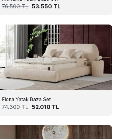
76.500
TL
53.550
TL
Fiona Yatak Baza Set
74.300
TL
52.010
TL