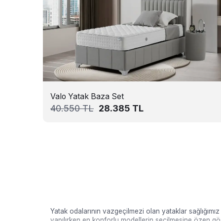
Valo Yatak Baza Set
40.550
TL
28.385
TL
Yatak odalarının vazgeçilmezi olan yataklar sağlığımı
yapılırken en konforlu modellerin seçilmesine özen göst