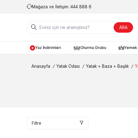
Mağaza ve İletişim :
444 888 6
ARA
Yaz İndirimleri
Oturma Grubu
Yemek 
Anasayfa
/
Yatak Odası
/
Yatak + Baza + Başlık
/
Y
Filtre