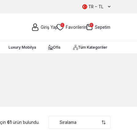
TR − TL
0
0
Giriş Yap
Favorilerim
Sepetim
Luxury Mobilya
Ofis
Tüm Kategoriler
için
61
ürün bulundu.