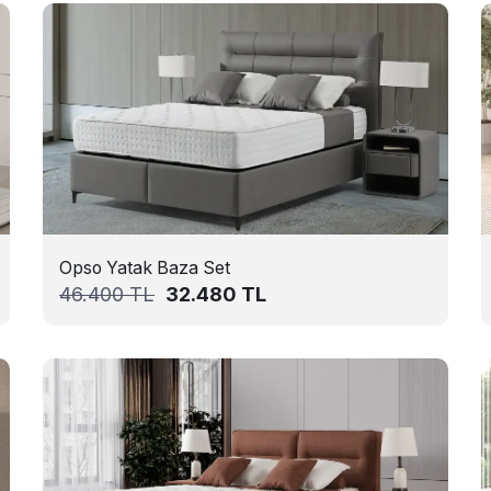
Opso Yatak Baza Set
46.400
TL
32.480
TL