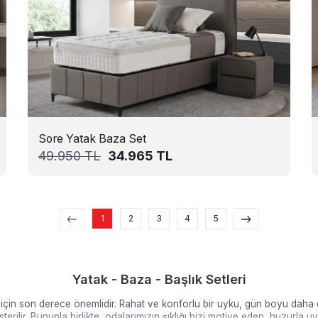
Sore Yatak Baza Set
49.950
TL
34.965
TL
1
2
3
4
5
Yatak - Baza - Başlık Setleri
z için son derece önemlidir. Rahat ve konforlu bir uyku, gün boyu dah
erilir. Bununla birlikte, odalarımızın şıklığı bizi motive eden, huzurla