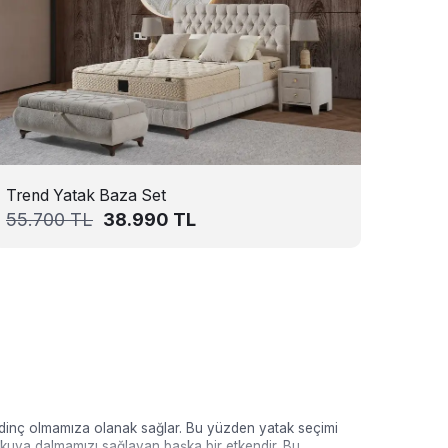
Trend Yatak Baza Set
55.700
TL
38.990
TL
a dinç olmamıza olanak sağlar. Bu yüzden yatak seçimi
 uykuya dalmamızı sağlayan başka bir etkendir. Bu