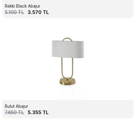
Rekki Black Abajur
5.100
TL
3.570
TL
Bulut Abajur
7.650
TL
5.355
TL