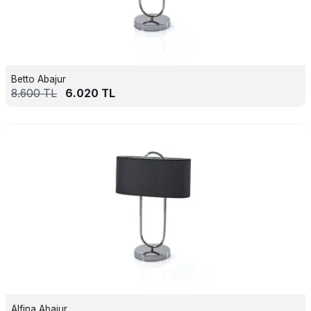
Betto Abajur
8.600
TL
6.020
TL
Alfina Abajur