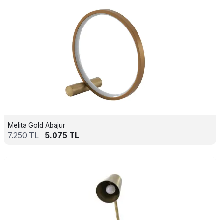
Melita Gold Abajur
7.250
TL
5.075
TL