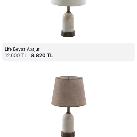
Life Beyaz Abajur
12.600
TL
8.820
TL