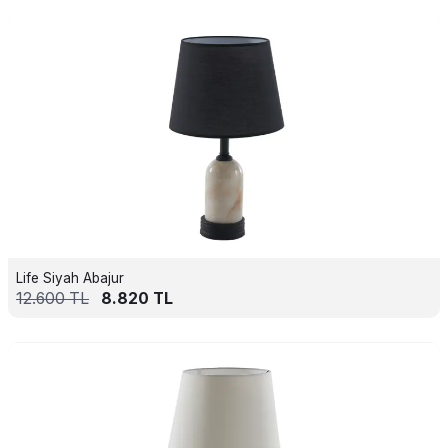
Life Siyah Abajur
12.600
TL
8.820
TL