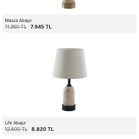
Massa Abajur
11.350
TL
7.945
TL
Life Abajur
12.600
TL
8.820
TL