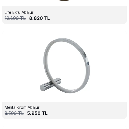
Life Ekru Abajur
12.600
TL
8.820
TL
Melita Krom Abajur
8.500
TL
5.950
TL