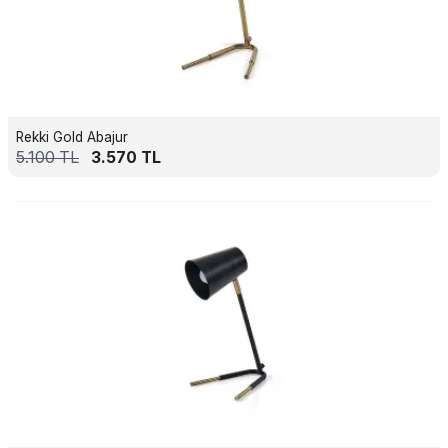
Rekki Gold Abajur
5.100
TL
3.570
TL