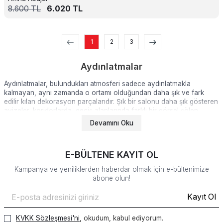
8.600
TL
6.020
TL
1
2
3
Aydınlatmalar
Aydınlatmalar, bulundukları atmosferi sadece aydınlatmakla
kalmayan, aynı zamanda o ortamı olduğundan daha şık ve fark
edilir kılan dekorasyon parçalarıdır. Şık bir salonu daha şık gösteren
avizeler, koridorlarda, geçiş alanlarında farklı bir görsel şölen
sergileyen aplikler gibi pek çok aydınlatma ürünleri, evlerinizde
Devamını Oku
oluşturmak istediğiniz atmosferi sağlayan, farklılaştıran ve daha şık
bir çizgiye taşıyan ürünlerdir. İşlevselliği ve şıklığı sebebiyle belki de
en gerekli ürünlerden olan avizeler, abajurlar ve aplikler
E-BÜLTENE KAYIT OL
dekorasyon için gerekli olan ve hatta bulunduğu ortamı, mobilyaları
dikkat çekici kılan ürünlerdendir. Evgör'ün aydınlatma kategorisinde
Kampanya ve yeniliklerden haberdar olmak için e-bültenimize
yer alan koleksiyonu ise avize, aplik gibi aydınlatma ürünleri
abone olun!
arayışında olanlara harika fırsatlar sunmaktadır.
Kayıt Ol
Evgör Dekoratif Aydınlatma Ürünleri
Nelerdir?
KVKK Sözleşmesi'ni
, okudum, kabul ediyorum.