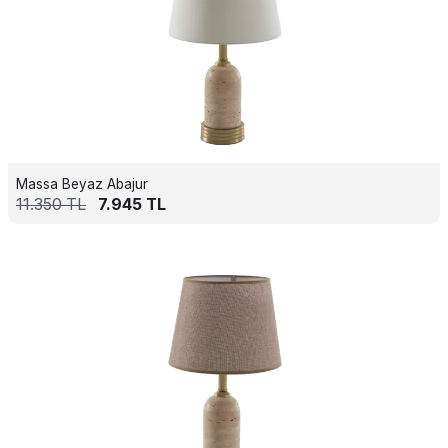
Massa Beyaz Abajur
11.350
TL
7.945
TL