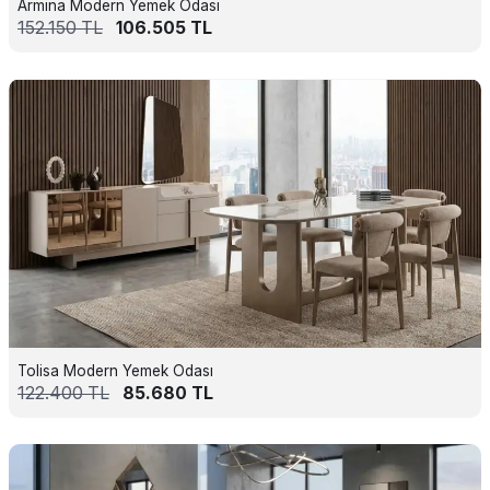
Armina Modern Yemek Odası
152.150
TL
106.505
TL
Tolisa Modern Yemek Odası
122.400
TL
85.680
TL