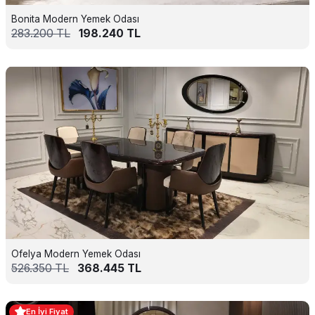
Bonita Modern Yemek Odası
283.200
TL
198.240
TL
Ofelya Modern Yemek Odası
526.350
TL
368.445
TL
En İyi Fiyat