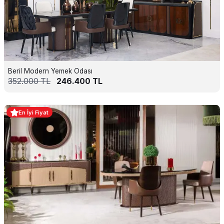
Beril Modern Yemek Odası
352.000
TL
246.400
TL
En İyi Fiyat