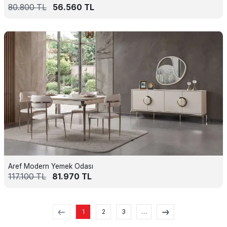
80.800
TL
56.560
TL
Aref Modern Yemek Odası
117.100
TL
81.970
TL
1
2
3
…