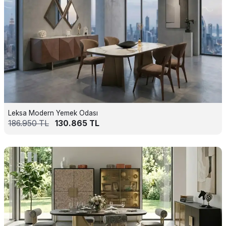
Leksa Modern Yemek Odası
186.950
TL
130.865
TL