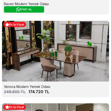
Raven Modern Yemek Odası
FİYAT AL
En İyi Fiyat
Venora Modern Yemek Odası
249.600
TL
174.720
TL
En İyi Fiyat