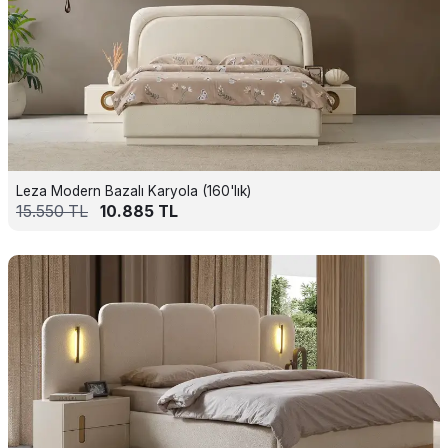
Leza Modern Bazalı Karyola (160'lık)
15.550
TL
10.885
TL