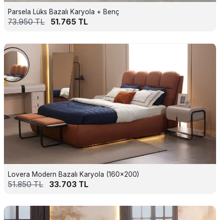
Parsela Lüks Bazalı Karyola + Benç
73.950
TL
51.765
TL
Lovera Modern Bazalı Karyola (160x200)
51.850
TL
33.703
TL