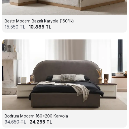
Beste Modern Bazalı Karyola (160'lık)
15.550
TL
10.885
TL
Bodrum Modern 160x200 Karyola
34.650
TL
24.255
TL