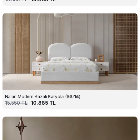
Nalan Modern Bazalı Karyola (160'lık)
15.550
TL
10.885
TL