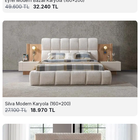
Eyfel Modern Bazalı Karyola (160x200)
49.600
TL
32.240
TL
Silva Modern Karyola (160x200)
27.100
TL
18.970
TL