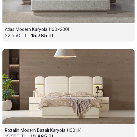
Atlas Modern Karyola (160x200)
22.550
TL
15.785
TL
Rozalin Modern Bazalı Karyola (160'lık)
15.550
TL
10.885
TL