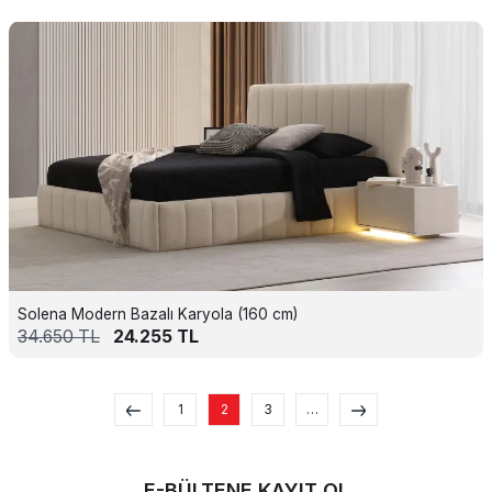
Solena Modern Bazalı Karyola (160 cm)
34.650
TL
24.255
TL
1
2
3
…
E-BÜLTENE KAYIT OL