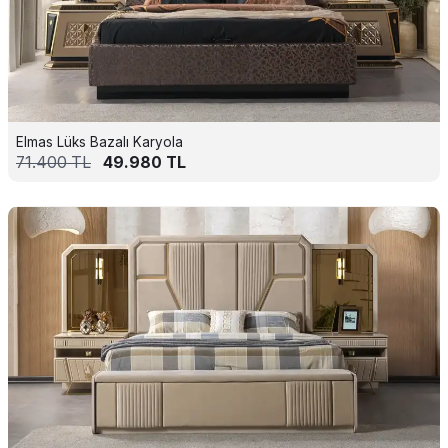
Elmas Lüks Bazalı Karyola
71.400
TL
49.980
TL