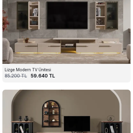
Lizge Modern TV Ünitesi
85.200
TL
59.640
TL