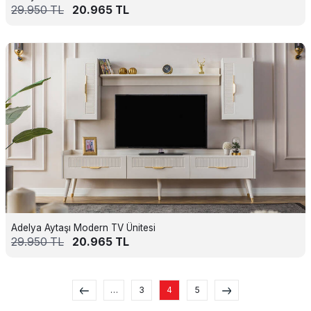
29.950
TL
20.965
TL
Adelya Aytaşı Modern TV Ünitesi
29.950
TL
20.965
TL
…
3
4
5