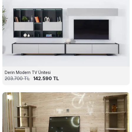
Derin Modern TV Ünitesi
203.700
TL
142.590
TL