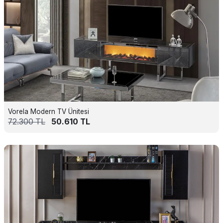
Vorela Modern TV Ünitesi
72.300
TL
50.610
TL