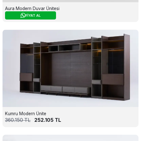
Aura Modern Duvar Ünitesi
FİYAT AL
Kumru Modern Ünite
360.150
TL
252.105
TL