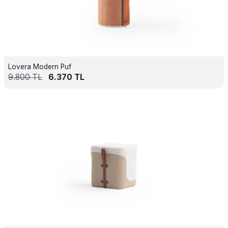
Lovera Modern Puf
9.800
TL
6.370
TL