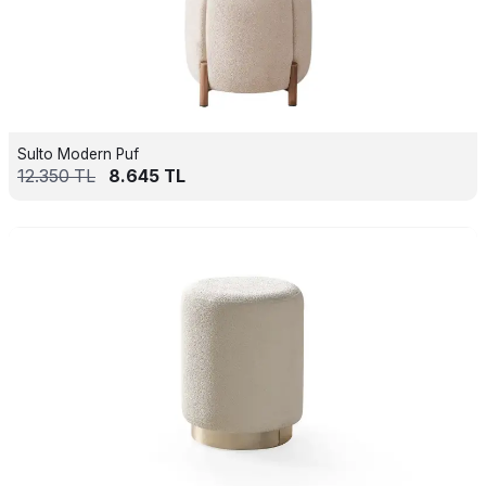
Sulto Modern Puf
12.350
TL
8.645
TL