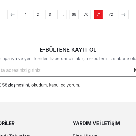
1
2
3
…
69
70
71
72
E-BÜLTENE KAYIT OL
ampanya ve yeniliklerden haberdar olmak için e-bültenimize abone olu
 Sözleşmesi'ni
, okudum, kabul ediyorum.
RİLER
YARDIM VE İLETİŞİM