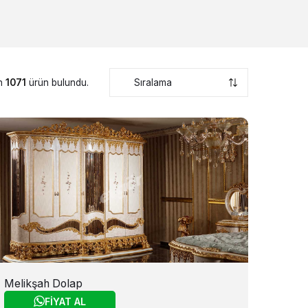
in
1071
ürün bulundu.
Melikşah Dolap
FİYAT AL