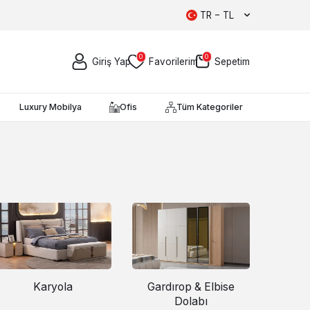
TR − TL
0
0
Giriş Yap
Favorilerim
Sepetim
Luxury Mobilya
Ofis
Tüm Kategoriler
Karyola
Gardırop & Elbise
Dolabı