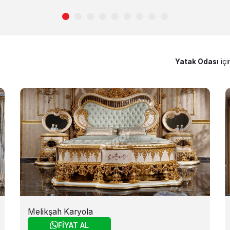
Yatak Odası
iç
Melikşah Karyola
FİYAT AL