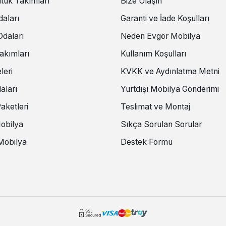
tuk Takımları
Bize Ulaşın
aları
Garanti ve İade Koşulları
daları
Neden Evgör Mobilya
akımları
Kullanım Koşulları
leri
KVKK ve Aydınlatma Metni
aları
Yurtdışı Mobilya Gönderimi
aketleri
Teslimat ve Montaj
Mobilya
Sıkça Sorulan Sorular
Mobilya
Destek Formu