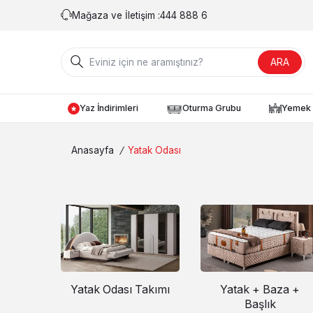
Mağaza ve İletişim :
444 888 6
ARA
Yaz İndirimleri
Oturma Grubu
Yemek 
Anasayfa
/
Yatak Odası
Yatak Odası Takımı
Yatak + Baza +
Başlık