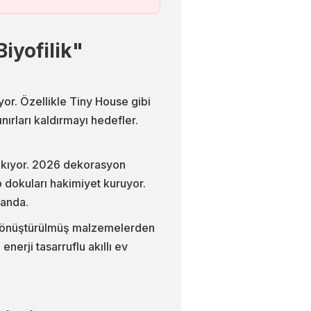
iyofilik"
or. Özellikle Tiny House gibi
nırları kaldırmayı hedefler.
akıyor. 2026 dekorasyon
p dokuları hakimiyet kuruyor.
landa.
ri dönüştürülmüş malzemelerden
nerji tasarruflu akıllı ev