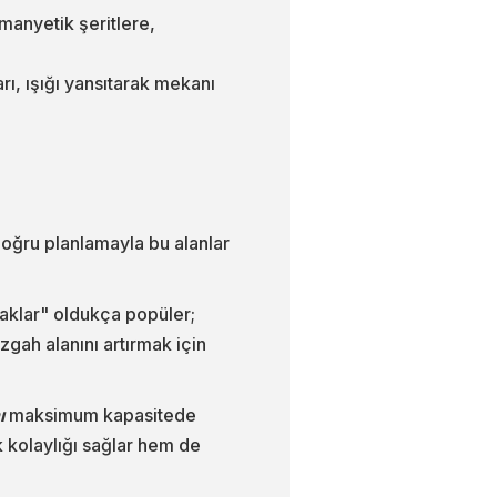
manyetik şeritlere,
ı, ışığı yansıtarak mekanı
doğru planlamayla bu alanlar
faklar" oldukça popüler;
gah alanını artırmak için
ı
maksimum kapasitede
k kolaylığı sağlar hem de