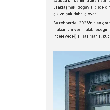
sadece bir barınma alternatifi 
uzaklaşmak, doğayla iç içe ol
şık ve çok daha işlevsel.
Bu rehberde, 2026'nın en çarpı
maksimum verim alabileceğinizi
inceleyeceğiz. Hazırsanız, kü