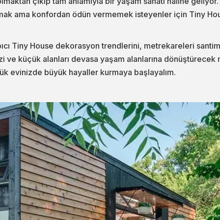
olmaktan çıkıp tam anlamıyla bir yaşam sanatı haline geliyor
mak ama konfordan ödün vermemek isteyenler için Tiny House'
cı Tiny House dekorasyon trendlerini, metrekareleri santim
 ve küçük alanları devasa yaşam alanlarına dönüştürecek mob
çük evinizde büyük hayaller kurmaya başlayalım.