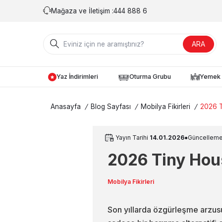
Mağaza ve İletişim :
444 888 6
ARA
Yaz İndirimleri
Oturma Grubu
Yemek 
Anasayfa
/
Blog Sayfası
/
Mobilya Fikirleri
/
2026 T
Yayın Tarihi
14.01.2026
●
Güncelleme
2026 Tiny Hou
Mobilya Fikirleri
Son yıllarda özgürleşme arzusu