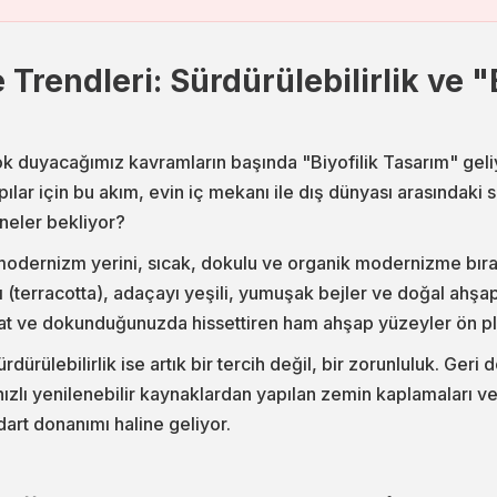
rendleri: Sürdürülebilirlik ve "B
k duyacağımız kavramların başında "Biyofilik Tasarım" geliy
ar için bu akım, evin iç mekanı ile dış dünyası arasındaki sı
 neler bekliyor?
modernizm yerini, sıcak, dokulu ve organik modernizme bır
ı (terracotta), adaçayı yeşili, yumuşak bejler ve doğal ahşa
mat ve dokunduğunuzda hissettiren ham ahşap yüzeyler ön p
ürülebilirlik ise artık bir tercih değil, bir zorunluluk. Ge
ızlı yenilenebilir kaynaklardan yapılan zemin kaplamaları ve e
dart donanımı haline geliyor.