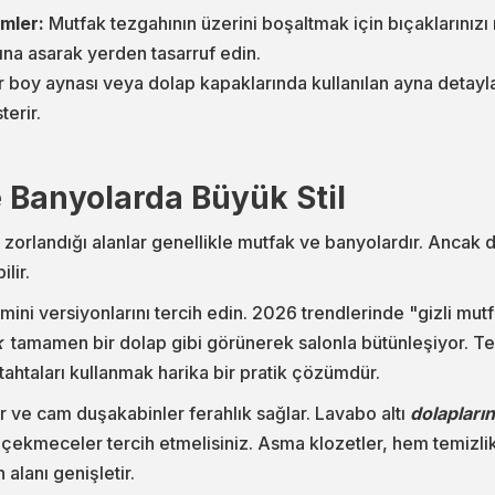
mler:
Mutfak tezgahının üzerini boşaltmak için bıçaklarınızı 
arına asarak yerden tasarruf edin.
 boy aynası veya dolap kapaklarında kullanılan ayna detaylar
erir.
 Banyolarda Büyük Stil
 zorlandığı alanlar genellikle mutfak ve banyolardır. Ancak 
lir.
mini versiyonlarını tercih edin. 2026 trendlerinde "gizli mut
k
tamamen bir dolap gibi görünerek salonla bütünleşiyor. Tez
htaları kullanmak harika bir pratik çözümdür.
r ve cam duşakabinler ferahlık sağlar. Lavabo altı
dolapların
i çekmeceler tercih etmelisiniz. Asma klozetler, hem temizli
 alanı genişletir.