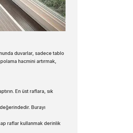
nunda duvarlar, sadece tablo
depolama hacmini artırmak,
ırın. En üst raflara, sık
n değerindedir. Burayı
şap raflar kullanmak derinlik