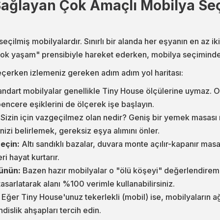
Sağlayan Çok Amaçlı Mobilya Seç
eçilmiş mobilyalardır. Sınırlı bir alanda her eşyanın en az ik
çok yaşam" prensibiyle hareket ederken, mobilya seçiminde s
eçerken izlemeniz gereken adım adım yol haritası:
andart mobilyalar genellikle Tiny House ölçülerine uymaz. 
pencere eşiklerini de ölçerek işe başlayın.
Sizin için vazgeçilmez olan nedir? Geniş bir yemek masası 
nizi belirlemek, gereksiz eşya alımını önler.
Seçin:
Altı sandıklı bazalar, duvara monte açılır-kapanır ma
i hayat kurtarır.
ünün:
Bazen hazır mobilyalar o "ölü köşeyi" değerlendire
sarlatarak alanı %100 verimle kullanabilirsiniz.
Eğer Tiny House'unuz tekerlekli (mobil) ise, mobilyaların ağır
islik ahşapları tercih edin.