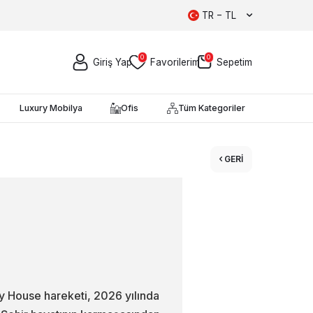
TR − TL
0
0
Giriş Yap
Favorilerim
Sepetim
Luxury Mobilya
Ofis
Tüm Kategoriler
GERI
y House hareketi, 2026 yılında