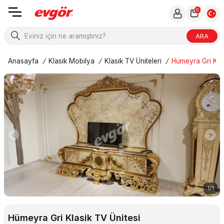
0
ARA
Anasayfa
/
Klasik Mobilya
/
Klasik TV Üniteleri
/
Hümeyra Gri Klas
1
/
1
Hümeyra Gri Klasik TV Ünitesi