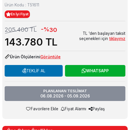
Ürün Kodu :
T51611
En İyi Fiyat
-%
205.400
TL
30
TL 'den başlayan taksit
143.780
TL
seçenekleri için
tıklayınız
Ürün Ölçülerini
Görüntüle
TEKLİF AL
WHATSAPP
PLANLANAN TESLİMAT
06.08.2026 - 05.09.2026
Favorilere Ekle
Fiyat Alarmı
Paylaş