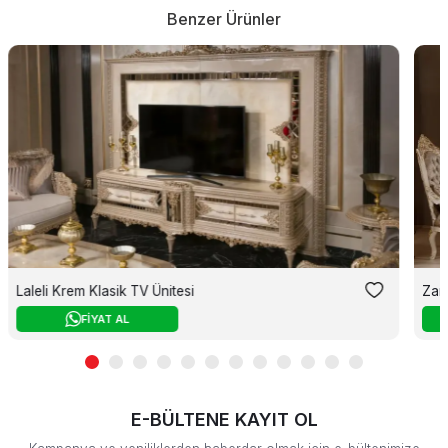
Benzer Ürünler
Laleli Krem Klasik TV Ünitesi
Zar
FİYAT AL
E-BÜLTENE KAYIT OL