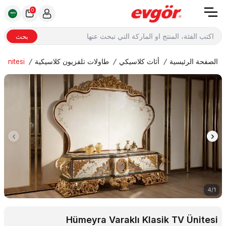
0
بحث
الصفحة الرئيسية
/
أثاث كلاسيكي
/
طاولات تلفزيون كلاسيكية
/
 Ünitesi
4
/
1
Hümeyra Varaklı Klasik TV Ünitesi