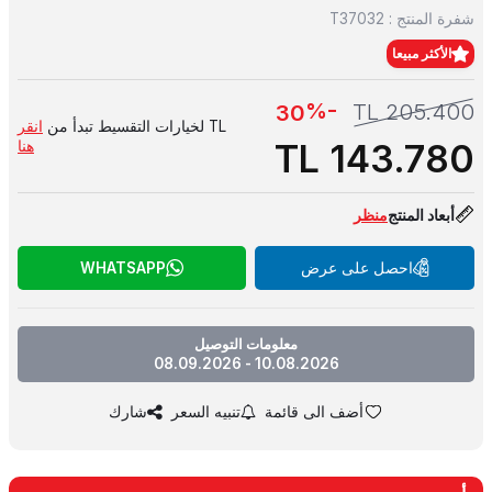
شفرة المنتج :
T37032
الأكثر مبيعا
-%
TL
205.400
30
TL لخيارات التقسيط تبدأ من
انقر
TL
143.780
هنا
أبعاد المنتج
منظر
احصل على عرض
WHATSAPP
معلومات التوصيل
10.08.2026 - 08.09.2026
أضف الى قائمة
تنبيه السعر
شارك