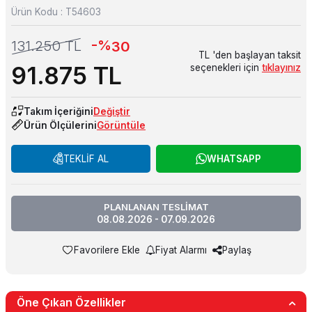
Ürün Kodu :
T54603
-%
131.250
TL
30
TL 'den başlayan taksit
91.875
TL
seçenekleri için
tıklayınız
Takım İçeriğini
Değiştir
Ürün Ölçülerini
Görüntüle
TEKLİF AL
WHATSAPP
PLANLANAN TESLİMAT
08.08.2026 - 07.09.2026
Favorilere Ekle
Fiyat Alarmı
Paylaş
Öne Çıkan Özellikler