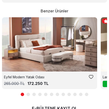
Benzer Ürünler
Eyfel Modern Yatak Odası
Lar
265.000
TL
172.250
TL
E-BÜLTENE KAYIT OL