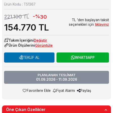
Ürün Kodu :
T51367
-%
221.100
TL
30
TL 'den başlayan taksit
154.770
TL
seçenekleri için
tıklayınız
Takım İçeriğini
Değiştir
Ürün Ölçülerini
Görüntüle
TEKLİF AL
WHATSAPP
PLANLANAN TESLİMAT
01.09.2026 - 11.09.2026
Favorilere Ekle
Fiyat Alarmı
Paylaş
Öne Çıkan Özellikler