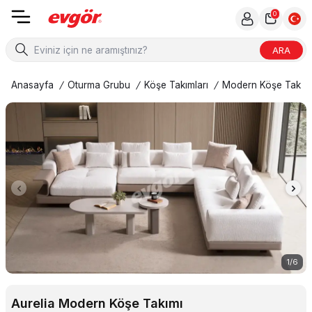
0
ARA
Anasayfa
/
Oturma Grubu
/
Köşe Takımları
/
Modern Köşe Takıml
1
/
6
Aurelia Modern Köşe Takımı