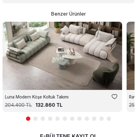
Benzer Ürünler
Luna Modern Köşe Koltuk Takımı
Rav
204.400
TL
132.860
TL
252
E-BÜLTENE KAYIT OL