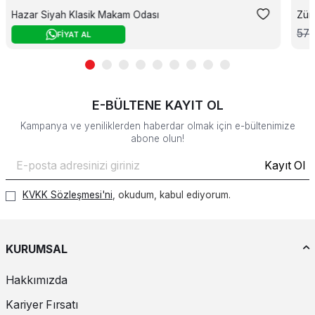
Hazar Siyah Klasik Makam Odası
Züm
57
FİYAT AL
E-BÜLTENE KAYIT OL
Kampanya ve yeniliklerden haberdar olmak için e-bültenimize
abone olun!
Kayıt Ol
KVKK Sözleşmesi'ni
, okudum, kabul ediyorum.
KURUMSAL
Hakkımızda
Kariyer Fırsatı