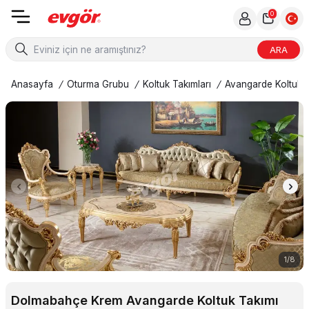
0
ARA
Anasayfa
/
Oturma Grubu
/
Koltuk Takımları
/
Avangarde Koltuk T
1
/
8
Dolmabahçe Krem Avangarde Koltuk Takımı