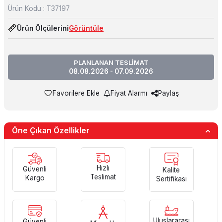
Ürün Kodu :
T37197
Ürün Ölçülerini
Görüntüle
PLANLANAN TESLİMAT
08.08.2026 - 07.09.2026
Favorilere Ekle
Fiyat Alarmı
Paylaş
Öne Çıkan Özellikler
Hızlı
Güvenli
Kalite
Teslimat
Kargo
Sertifikası
Uluslararası
Güvenli