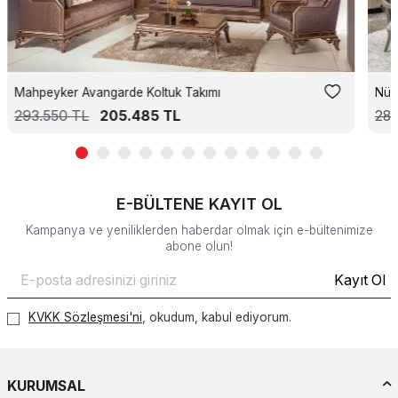
Mahpeyker Avangarde Koltuk Takımı
Nüa
293.550
TL
205.485
TL
287
E-BÜLTENE KAYIT OL
Kampanya ve yeniliklerden haberdar olmak için e-bültenimize
abone olun!
Kayıt Ol
KVKK Sözleşmesi'ni
, okudum, kabul ediyorum.
KURUMSAL