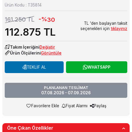
Ürün Kodu :
T35814
-%
161.250
TL
30
TL 'den başlayan taksit
112.875
TL
seçenekleri için
tıklayınız
Takım İçeriğini
Değiştir
Ürün Ölçülerini
Görüntüle
TEKLİF AL
WHATSAPP
PLANLANAN TESLİMAT
07.08.2026 - 07.09.2026
Favorilere Ekle
Fiyat Alarmı
Paylaş
Öne Çıkan Özellikler