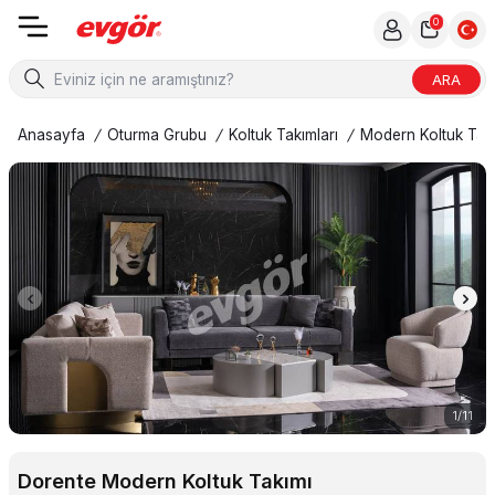
0
ARA
Anasayfa
/
Oturma Grubu
/
Koltuk Takımları
/
Modern Koltuk Takı
1
/
11
Dorente Modern Koltuk Takımı