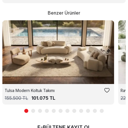
Benzer Ürünler
Tulsa Modern Koltuk Takımı
Rav
155.500
TL
101.075
TL
221
E-BÜLTENE KAYIT OL