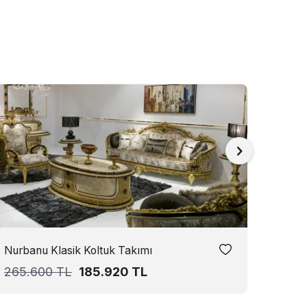
Nurbanu Klasik Koltuk Takımı
Empir
265.600
TL
185.920
TL
253.