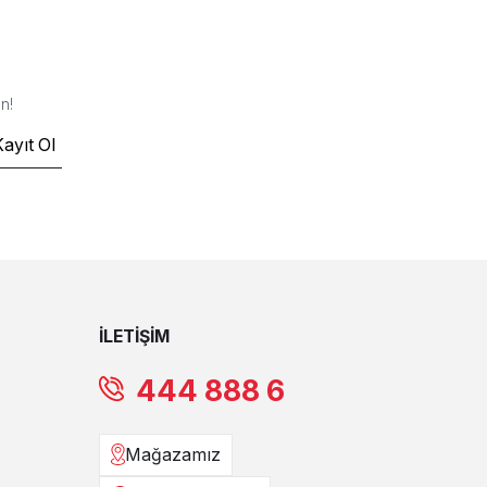
n!
Kayıt Ol
İLETİŞİM
444 888 6
Mağazamız