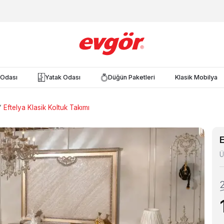
Odası
Yatak Odası
Düğün Paketleri
Klasik Mobilya
Eftelya Klasik Koltuk Takımı
E
Ü