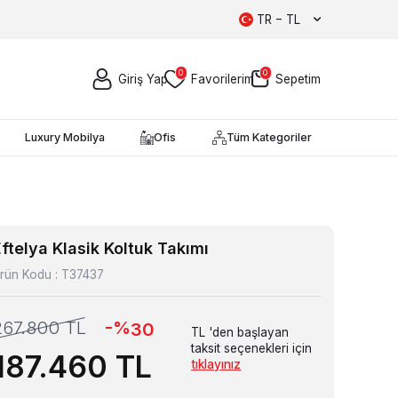
TR − TL
0
0
Giriş Yap
Favorilerim
Sepetim
Luxury Mobilya
Ofis
Tüm Kategoriler
ftelya Klasik Koltuk Takımı
rün Kodu :
T37437
-%
267.800
TL
30
TL 'den başlayan
taksit seçenekleri için
187.460
TL
tıklayınız