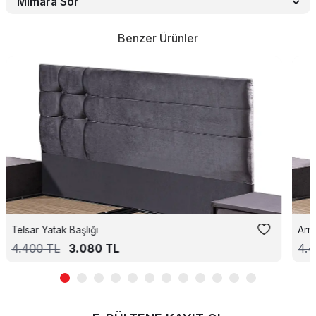
Mimara Sor
Benzer Ürünler
Telsar Yatak Başlığı
Arm
4.400
TL
3.080
TL
4.