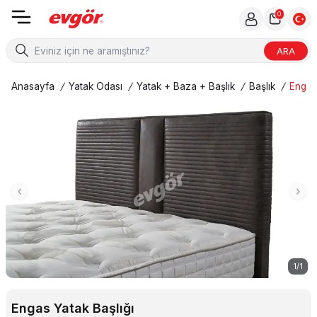
0
ARA
Anasayfa
/
Yatak Odası
/
Yatak + Baza + Başlık
/
Başlık
/
Engas 
1
/
1
Engas Yatak Başlığı