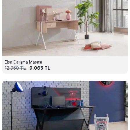
Elsa Çalışma Masası
12.950
TL
9.065
TL