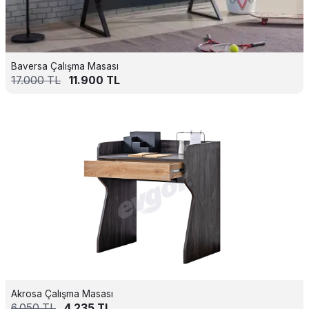
Baversa Çalışma Masası
17.000
TL
11.900
TL
Akrosa Çalışma Masası
6.050
TL
4.235
TL