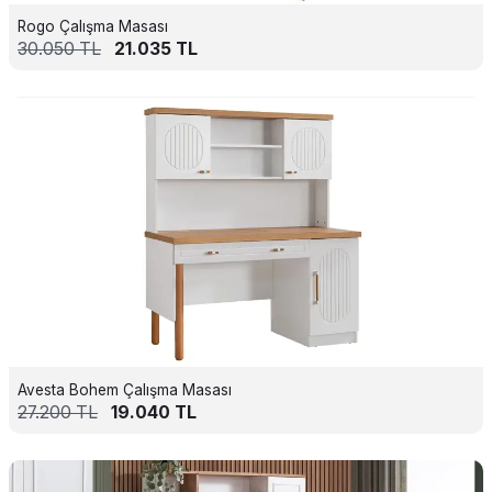
Rogo Çalışma Masası
30.050
TL
21.035
TL
Avesta Bohem Çalışma Masası
27.200
TL
19.040
TL