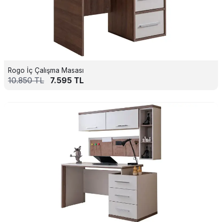
Rogo İç Çalışma Masası
10.850
TL
7.595
TL