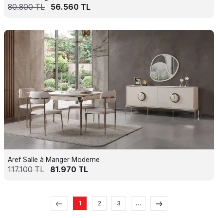
80.800
TL
56.560
TL
Aref Salle à Manger Moderne
117.100
TL
81.970
TL
1
2
3
…