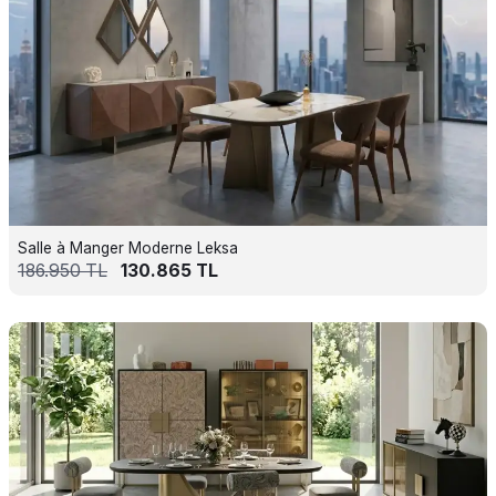
Salle à Manger Moderne Leksa
186.950
TL
130.865
TL