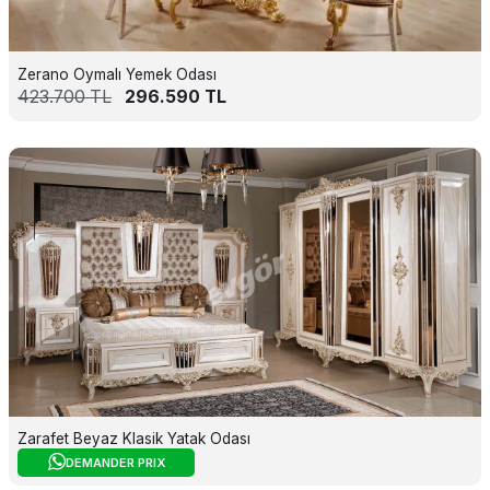
Zerano Oymalı Yemek Odası
423.700
TL
296.590
TL
Zarafet Beyaz Klasik Yatak Odası
DEMANDER PRIX