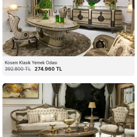
Kösem Klasik Yemek Odası
392.800
TL
274.960
TL