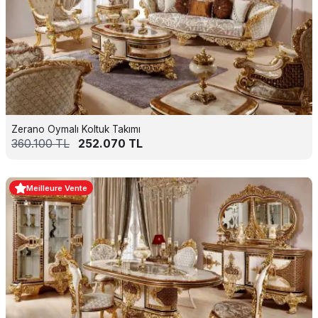
Zerano Oymalı Koltuk Takımı
360.100
TL
252.070
TL
Meilleure Vente