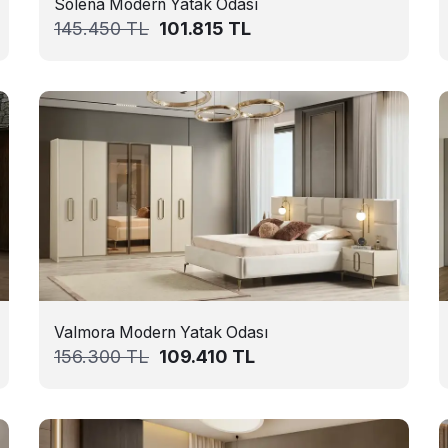
Solena Modern Yatak Odası
145.450
TL
101.815
TL
Valmora Modern Yatak Odası
156.300
TL
109.410
TL