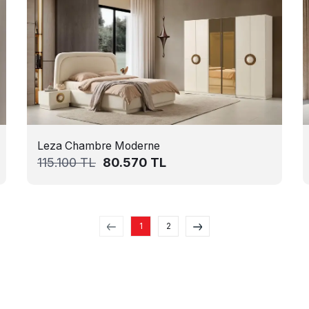
Leza Chambre Moderne
115.100
TL
80.570
TL
1
2