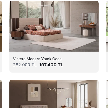
Vintera Modern Yatak Odası
282.000
TL
197.400
TL