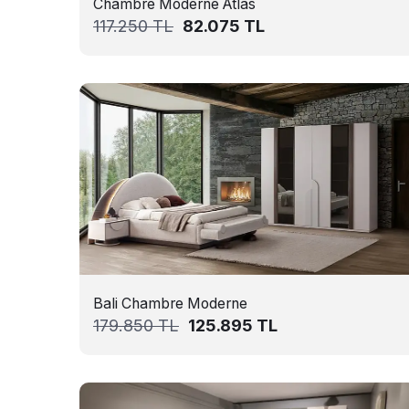
Chambre Moderne Atlas
117.250
TL
82.075
TL
Bali Chambre Moderne
179.850
TL
125.895
TL