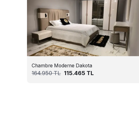
Chambre Moderne Dakota
164.950
TL
115.465
TL