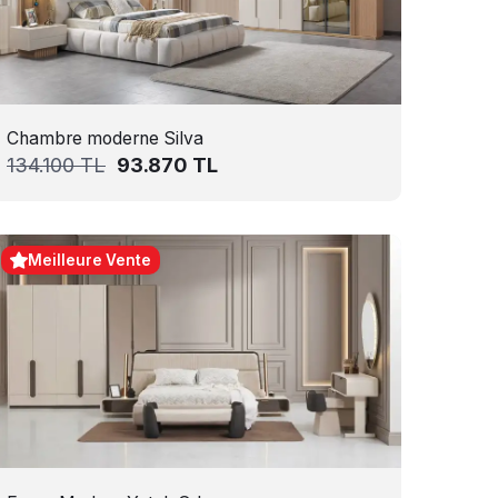
Chambre moderne Silva
134.100
TL
93.870
TL
Meilleure Vente