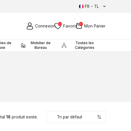
FR − TL
0
0
Connexion
Favoris
Mon Panier
les de
Mobilier de
Toutes les
uxe
Bureau
Catégories
tal
16
produit existe.