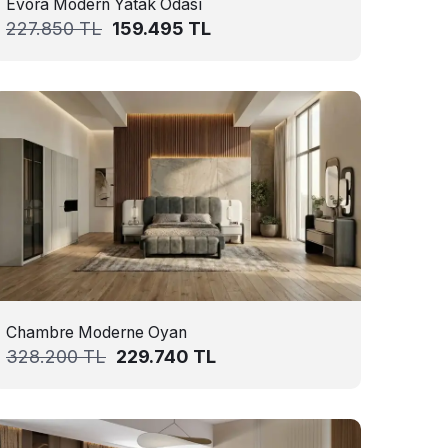
Evora Modern Yatak Odası
227.850
TL
159.495
TL
Chambre Moderne Oyan
328.200
TL
229.740
TL