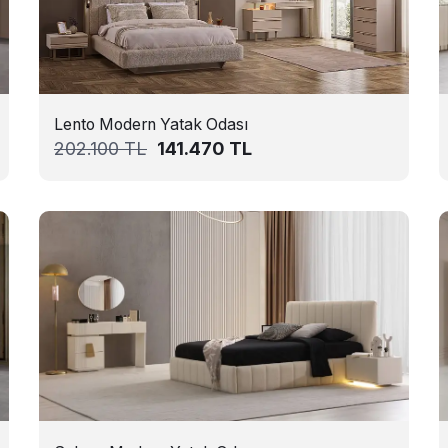
Lento Modern Yatak Odası
202.100
TL
141.470
TL