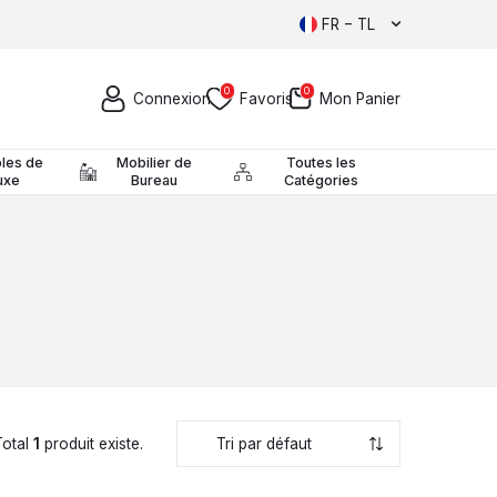
FR − TL
0
0
Connexion
Favoris
Mon Panier
les de
Mobilier de
Toutes les
uxe
Bureau
Catégories
otal
1
produit existe.