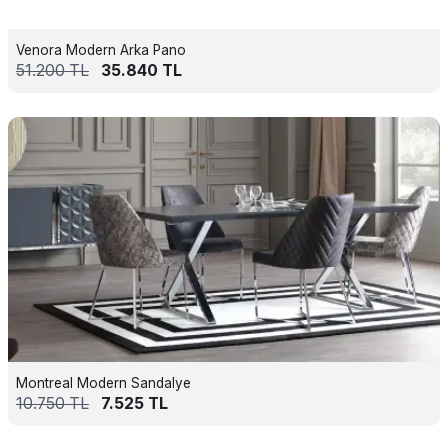
Venora Modern Arka Pano
51.200
TL
35.840
TL
Montreal Modern Sandalye
10.750
TL
7.525
TL