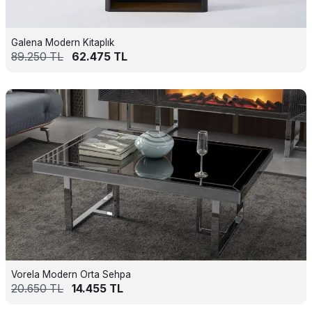
Galena Modern Kitaplık
89.250
TL
62.475
TL
Vorela Modern Orta Sehpa
20.650
TL
14.455
TL