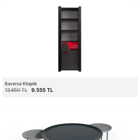
Baversa Kitaplık
13.650
TL
9.555
TL