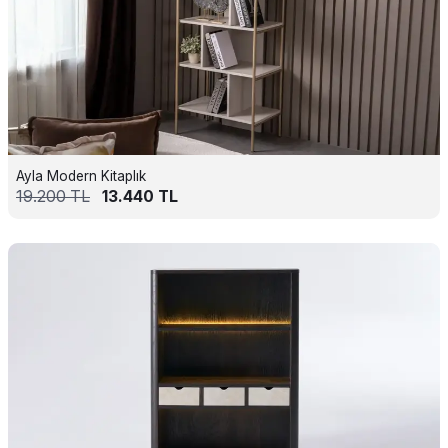
Ayla Modern Kitaplık
19.200
TL
13.440
TL