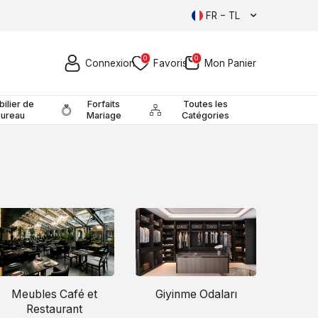
FR − TL
0
0
Connexion
Favoris
Mon Panier
ilier de
Forfaits
Toutes les
Bureau
Mariage
Catégories
Meubles Café et
Giyinme Odaları
Restaurant