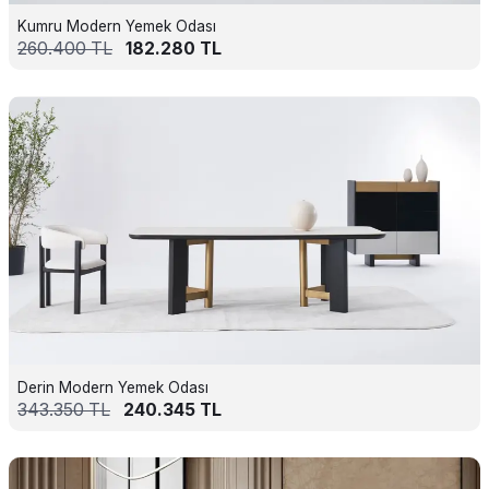
Kumru Modern Yemek Odası
260.400
TL
182.280
TL
Derin Modern Yemek Odası
343.350
TL
240.345
TL