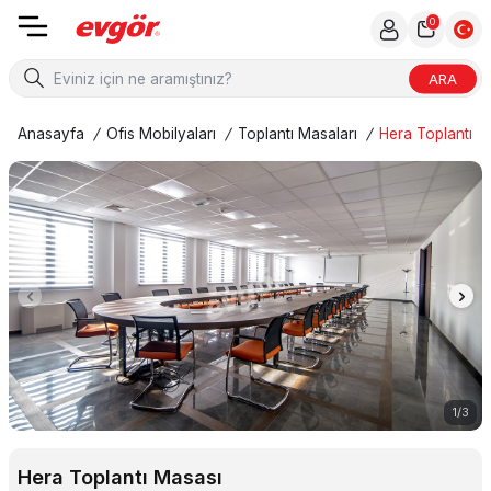
0
ARA
Anasayfa
/
Ofis Mobilyaları
/
Toplantı Masaları
/
Hera Toplantı M
1
/
3
Hera Toplantı Masası