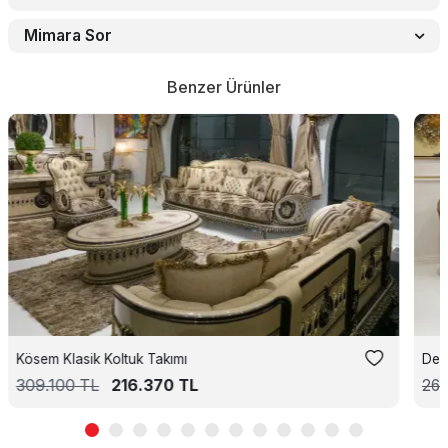
Mimara Sor
Benzer Ürünler
Kösem Klasik Koltuk Takımı
Def
309.100
TL
216.370
TL
26