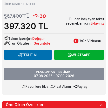
Ürün Kodu :
T37030
-%
567.600
TL
30
TL 'den başlayan taksit
397.320
TL
seçenekleri için
tıklayınız
Takım İçeriğini
Değiştir
Ürün Videosu
Ürün Ölçülerini
Görüntüle
TEKLİF AL
WHATSAPP
PLANLANAN TESLİMAT
07.08.2026 - 07.09.2026
Favorilere Ekle
Fiyat Alarmı
Paylaş
Öne Çıkan Özellikler