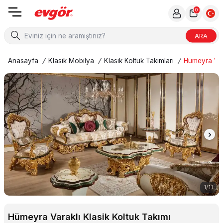
0
ARA
Anasayfa
/
Klasik Mobilya
/
Klasik Koltuk Takımları
/
Hümeyra Vara
1
/
11
Hümeyra Varaklı Klasik Koltuk Takımı