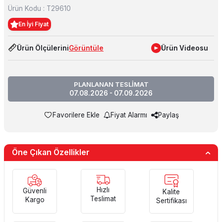
Ürün Kodu :
T29610
En İyi Fiyat
Ürün Ölçülerini
Görüntüle
Ürün Videosu
PLANLANAN TESLİMAT
07.08.2026 - 07.09.2026
Favorilere Ekle
Fiyat Alarmı
Paylaş
Öne Çıkan Özellikler
Hızlı
Güvenli
Kalite
Teslimat
Kargo
Sertifikası