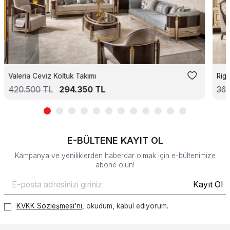
Valeria Ceviz Koltuk Takımı
Riga
420.500
TL
294.350
TL
36
E-BÜLTENE KAYIT OL
Kampanya ve yeniliklerden haberdar olmak için e-bültenimize
abone olun!
Kayıt Ol
KVKK Sözleşmesi'ni
, okudum, kabul ediyorum.