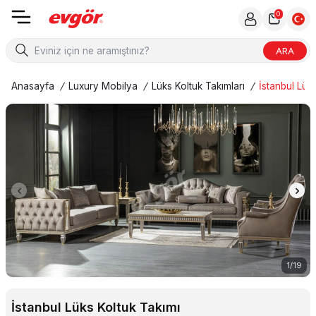
0
ARA
Anasayfa
/
Luxury Mobilya
/
Lüks Koltuk Takımları
/
İstanbul Lük
1
/
19
İstanbul Lüks Koltuk Takımı