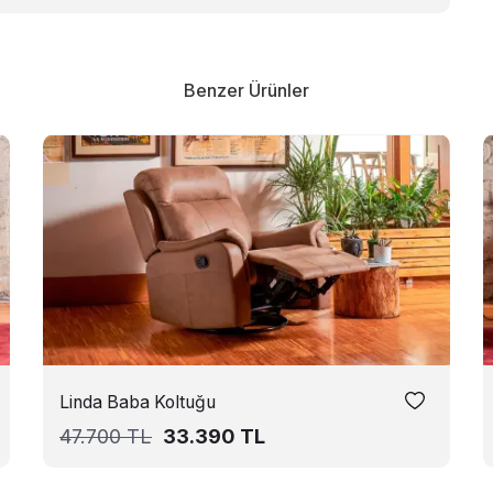
Benzer Ürünler
Linda Baba Koltuğu
47.700
TL
33.390
TL