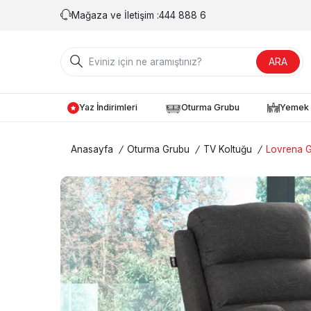
Mağaza ve İletişim :
444 888 6
ARA
Yaz İndirimleri
Oturma Grubu
Yemek 
Anasayfa
/
Oturma Grubu
/
TV Koltuğu
/
Lovrena G