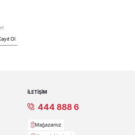
n!
Kayıt Ol
İLETİŞİM
444 888 6
Mağazamız