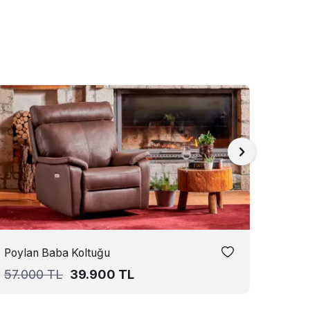
Poylan Baba Koltuğu
Laren
57.000
TL
39.900
TL
73.5