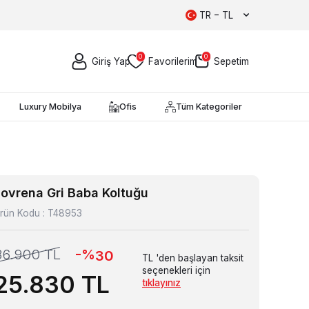
TR − TL
0
0
Giriş Yap
Favorilerim
Sepetim
Luxury Mobilya
Ofis
Tüm Kategoriler
Lovrena Gri Baba Koltuğu
rün Kodu :
T48953
-%
36.900
TL
30
TL 'den başlayan taksit
seçenekleri için
25.830
TL
tıklayınız