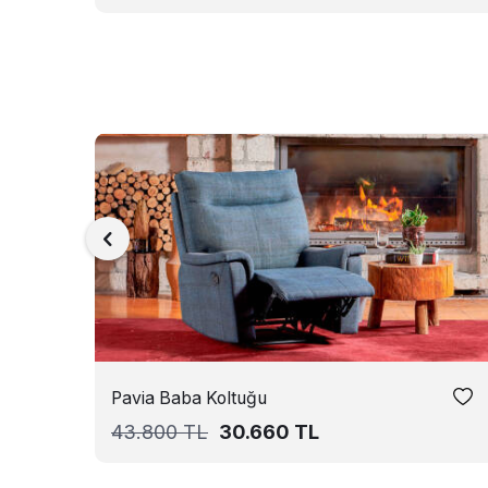
Pavia Baba Koltuğu
43.800
TL
30.660
TL