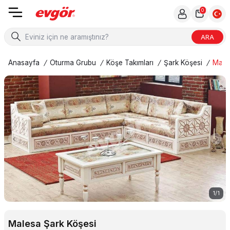
0
ARA
Anasayfa
/
Oturma Grubu
/
Köşe Takımları
/
Şark Köşesi
/
Male
1
/
1
Malesa Şark Köşesi