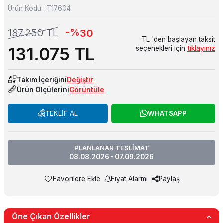
Ürün Kodu :
T17604
-%
187.250
TL
30
TL 'den başlayan taksit
131.075
TL
seçenekleri için
tıklayınız
Takım İçeriğini
Değiştir
Ürün Ölçülerini
Görüntüle
TEKLİF AL
WHATSAPP
PLANLANAN TESLİMAT
08.08.2026 - 07.09.2026
Favorilere Ekle
Fiyat Alarmı
Paylaş
Öne Çıkan Özellikler