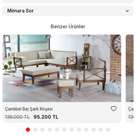
Mimara Sor
Benzer Ürünler
Çamlıbel Bej Şark Köşesi
Çam
136.000
TL
95.200
TL
136