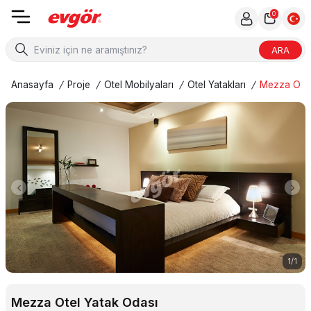
0
ARA
Anasayfa
/
Proje
/
Otel Mobilyaları
/
Otel Yatakları
/
Mezza Otel
1
/
1
Mezza Otel Yatak Odası