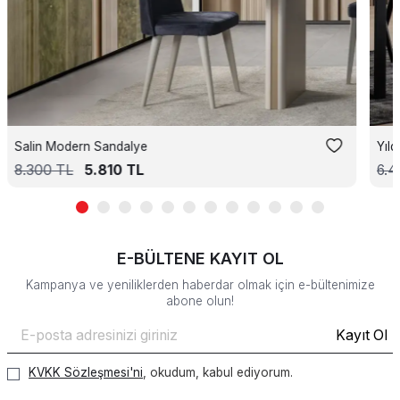
Salin Modern Sandalye
Yıl
8.300
TL
5.810
TL
6.
E-BÜLTENE KAYIT OL
Kampanya ve yeniliklerden haberdar olmak için e-bültenimize
abone olun!
Kayıt Ol
KVKK Sözleşmesi'ni
, okudum, kabul ediyorum.