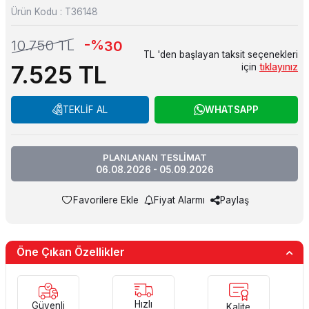
Ürün Kodu :
T36148
-%
10.750
TL
30
TL 'den başlayan taksit seçenekleri
7.525
TL
için
tıklayınız
TEKLİF AL
WHATSAPP
PLANLANAN TESLİMAT
06.08.2026 - 05.09.2026
Favorilere Ekle
Fiyat Alarmı
Paylaş
Öne Çıkan Özellikler
Hızlı
Güvenli
Kalite