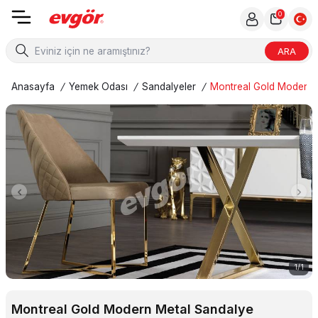
0
ARA
Anasayfa
/
Yemek Odası
/
Sandalyeler
/
Montreal Gold Modern 
1
/
1
Montreal Gold Modern Metal Sandalye