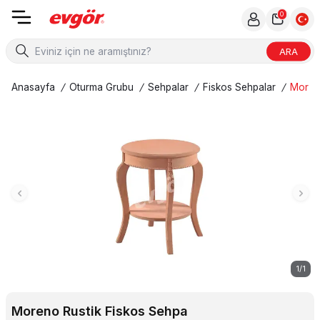
0
ARA
Anasayfa
/
Oturma Grubu
/
Sehpalar
/
Fiskos Sehpalar
/
Moreno
1
/
1
Moreno Rustik Fiskos Sehpa