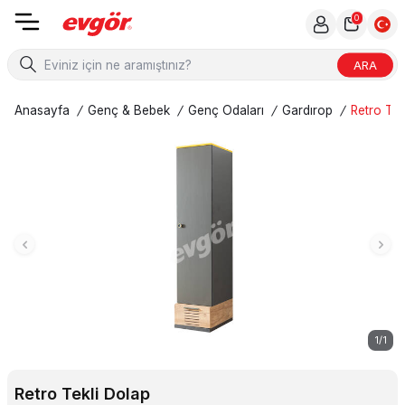
0
ARA
Anasayfa
/
Genç & Bebek
/
Genç Odaları
/
Gardırop
/
Retro Tek
1
/
1
Retro Tekli Dolap