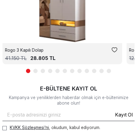
Rogo 3 Kapılı Dolap
Rog
41.150
TL
28.805
TL
12.
E-BÜLTENE KAYIT OL
Kampanya ve yeniliklerden haberdar olmak için e-bültenimize
abone olun!
Kayıt Ol
KVKK Sözleşmesi'ni
, okudum, kabul ediyorum.