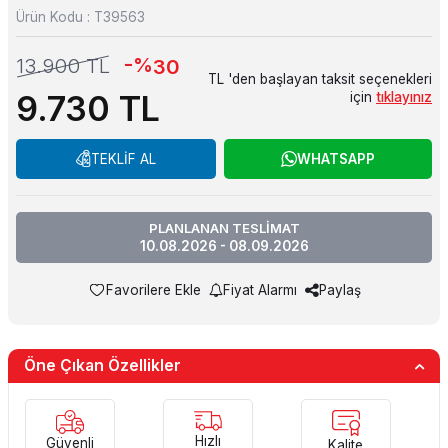
Ürün Kodu :
T39563
-%
13.900
TL
30
TL 'den başlayan taksit seçenekleri
9.730
TL
için
tıklayınız
TEKLİF AL
WHATSAPP
PLANLANAN TESLİMAT
10.08.2026 - 08.09.2026
Favorilere Ekle
Fiyat Alarmı
Paylaş
Öne Çıkan Özellikler
Hızlı
Güvenli
Kalite