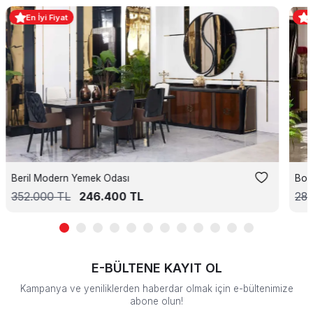
En İyi Fiyat
Beril Modern Yemek Odası
Bon
352.000
TL
246.400
TL
28
E-BÜLTENE KAYIT OL
Kampanya ve yeniliklerden haberdar olmak için e-bültenimize
abone olun!