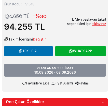
Ürün Kodu :
T51548
-%
134.650
TL
30
TL 'den başlayan taksit
94.255
TL
seçenekleri için
tıklayınız
Takım İçeriğini
Değiştir
TEKLİF AL
WHATSAPP
PLANLANAN TESLİMAT
10.08.2026 - 08.09.2026
Favorilere Ekle
Fiyat Alarmı
Paylaş
Öne Çıkan Özellikler